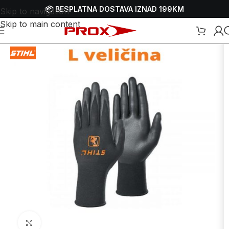
📦 BESPLATNA DOSTAVA IZNAD 199KM
Skip to navigation
Skip to main content
Početna
/
Webshop
/
Zaštitna oprema - HTZ
/
Zaštitne rukavice
Uvećaj sliku