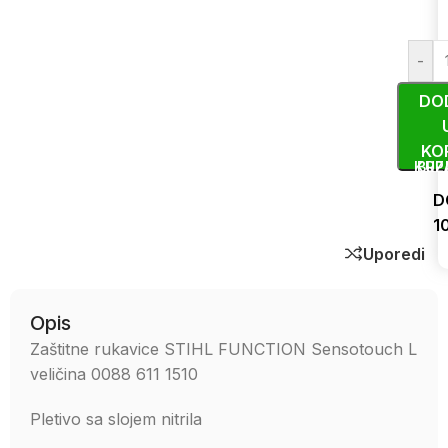
-
DO
KO
KUP
BRZ
D
1
Uporedi
Opis
Zaštitne rukavice STIHL FUNCTION Sensotouch L
veličina 0088 611 1510
Pletivo sa slojem nitrila