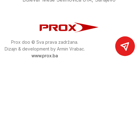
Prox doo © Sva prava zadržana.
Dizajn & development by Armin Vrabac.
www.prox.ba
Pratite nas na društvenim mrežama
proxdoo
Najveća trgovina mašina i alata u
Bosni i Hercegovini.
Tri prodajne lokacije alata i mašina u Sarajevu.