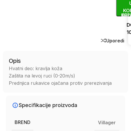
KO
KUP
BRZ
D
1
Uporedi
Opis
Hvatni deo: kravlja koža
Zaštita na levoj ruci (0-20m/s)
Prednjica rukavice ojačana protiv prerezivanja
Specifikacije proizvoda
BREND
Villager