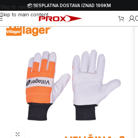
📦 BESPLATNA DOSTAVA IZNAD 199KM
Skip to navigation
Skip to main content
Početna
/
Webshop
/
Zaštitna oprema - HTZ
/
Zaštitne rukavice
Uvećaj sliku