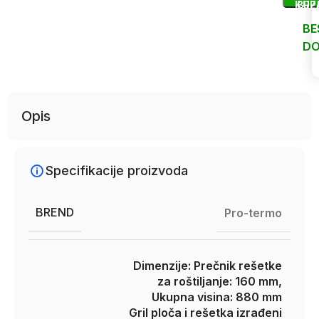
KUP
BRZ
BE
DO
Uporedi
Opis
Specifikacije proizvoda
BREND
Pro-termo
Dimenzije: Prečnik rešetke
za roštiljanje: 160 mm,
Ukupna visina: 880 mm
Gril ploča i rešetka izrađeni