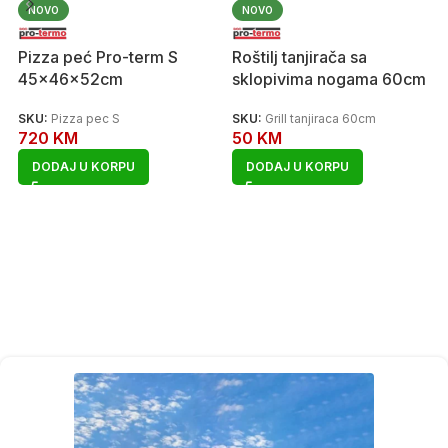
NOVO
NOVO
Pizza peć Pro-term S
Roštilj tanjirača sa
45x46x52cm
sklopivima nogama 60cm
SKU:
Pizza pec S
SKU:
Grill tanjiraca 60cm
720
KM
50
KM
DODAJ U KORPU
DODAJ U KORPU