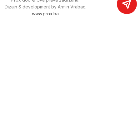
Dizajn & development by Armin Vrabac.
www.prox.ba
Pratite nas na društvenim mrežama
proxdoo
Najveća trgovina mašina i alata u
Bosni i Hercegovini.
Tri prodajne lokacije alata i mašina u Sarajevu.
Više od 800 kategorija alata i mašina u kojima ćete pronaći
sve sortirano i raspoređeno, sa preko 22 000 artikala u
ponudi. Zastupamo i nudimo više od 230 brendova !
Dostava u cijeloj BiH za 24/48h.