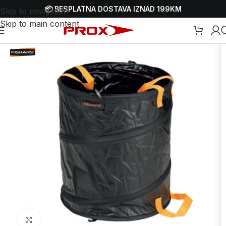
📦 BESPLATNA DOSTAVA IZNAD 199KM
Skip to navigation
Skip to main content
ica
/
Baštenski namještaj i oprema
/
Ostali baštenski namještaj i oprema
Uvećaj sliku