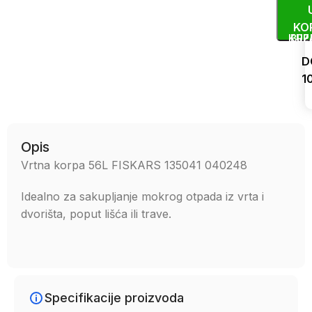
KO
KUP
BRZ
D
1
Uporedi
Opis
Vrtna korpa 56L FISKARS 135041 040248
Idealno za sakupljanje mokrog otpada iz vrta i
dvorišta, poput lišća ili trave.
Specifikacije proizvoda