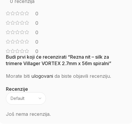
0 recenzija
0
0
0
0
0
Budi prvi koji će recenzirati “Rezna nit – silk za
trimere Villager VORTEX 2.7mm x 56m spiralni”
Morate biti
ulogovani
da biste objavili recenziju.
Recenzije
Još nema recenzija.