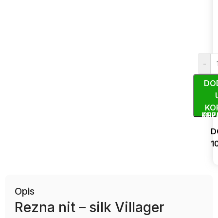
-
DO
KO
KUP
BRZ
D
1
Uporedi
Opis
Rezna nit – silk Villager