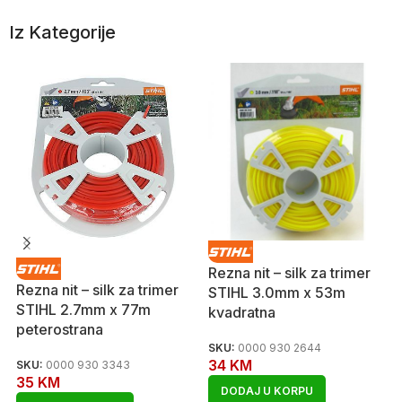
Iz Kategorije
Rezna nit – silk za trimer
Rezna nit – silk za trimer
STIHL 3.0mm x 53m
STIHL 2.7mm x 77m
kvadratna
peterostrana
SKU:
0000 930 2644
34
KM
SKU:
0000 930 3343
35
KM
DODAJ U KORPU