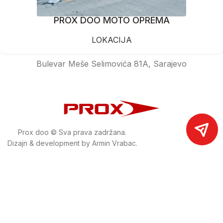
PROX DOO MOTO OPREMA
LOKACIJA
Bulevar Meše Selimovića 81A, Sarajevo
Prox doo © Sva prava zadržana.
Dizajn & development by Armin Vrabac.
www.prox.ba
Pratite nas na društvenim mrežama
proxdoo