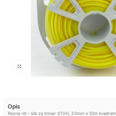
Uvećaj sliku
Opis
Rezna nit – silk za trimer STIHL 3.0mm x 53m kvadrat