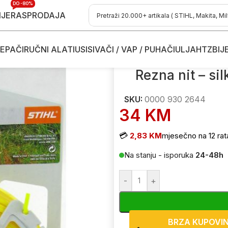
DO -80%
IJE
RASPRODAJA
EPAČI
RUČNI ALATI
USISIVAČI / VAP / PUHAČI
ULJA
HTZ
BIJ
e kose
/
Dodaci i potrošni materijal za trimere
/
Rezne niti - silk za trime
Rezna nit – si
SKU:
0000 930 2644
34
KM
💳
2,83 KM
mjesečno na 12 rat
Na stanju - isporuka
24-48h
-
+
BRZA KUPOVI