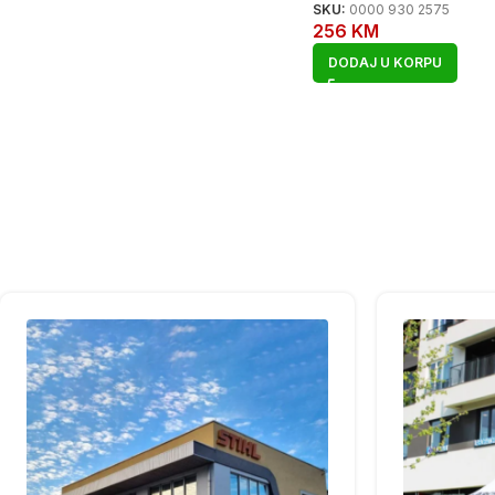
SKU:
0000 930 2575
256
KM
DODAJ U KORPU