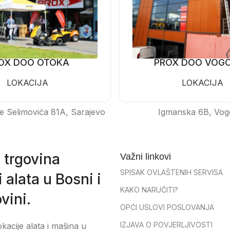
OX DOO OTOKA
PROX DOO VOG
LOKACIJA
LOKACIJA
e Selimovića 81A, Sarajevo
Igmanska 6B, Vog
 trgovina
Važni linkovi
SPISAK OVLAŠTENIH SERVISA
 alata u Bosni i
KAKO NARUČITI?
vini.
OPĆI USLOVI POSLOVANJA
IZJAVA O POVJERLJIVOSTI
okacije alata i mašina u