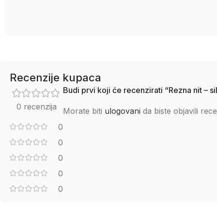
Recenzije kupaca
Budi prvi koji će recenzirati “Rezna nit –
0 recenzija
Morate biti
ulogovani
da biste objavili rece
0
0
0
0
0