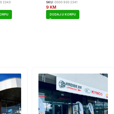
0 2343
SKU:
0000 930 2341
9
KM
KORPU
DODAJ U KORPU