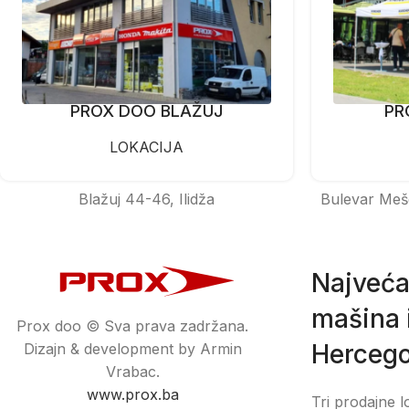
PROX DOO BLAŽUJ
PR
LOKACIJA
Blažuj 44-46, Ilidža
Bulevar Meš
Najveća
mašina i
Prox doo © Sva prava zadržana.
Hercego
Dizajn & development by Armin
Vrabac.
www.prox.ba
Tri prodajne l