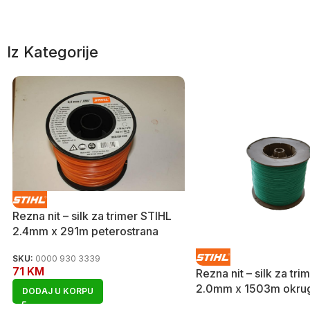
Iz Kategorije
Rezna nit – silk za trimer STIHL
2.4mm x 291m peterostrana
SKU:
0000 930 3339
71
KM
Rezna nit – silk za tr
2.0mm x 1503m okru
DODAJ U KORPU