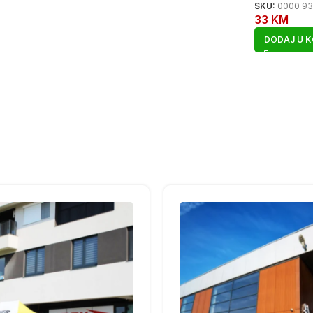
SKU:
0000 93
33
KM
DODAJ U 