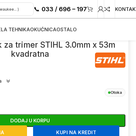
📞
033 / 696 – 197
KONTAK
ELA TEHNIKA
OKUĆNICA
OSTALO
re
/
Rezna nit – silk za trimer STIHL 3.0mm x 53m kvadratna
lk za trimer STIHL 3.0mm x 53m
kvadratna
a
Otoka
DODAJ U KORPU
NA
KUPI NA KREDIT