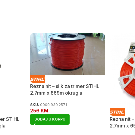
Rezna nit – silk za trimer STIHL
2.7mm x 869m okrugla
SKU:
0000 930 2571
256
KM
imer STIHL
Rezna nit –
DODAJ U KORPU
gla
2.7mm x 6