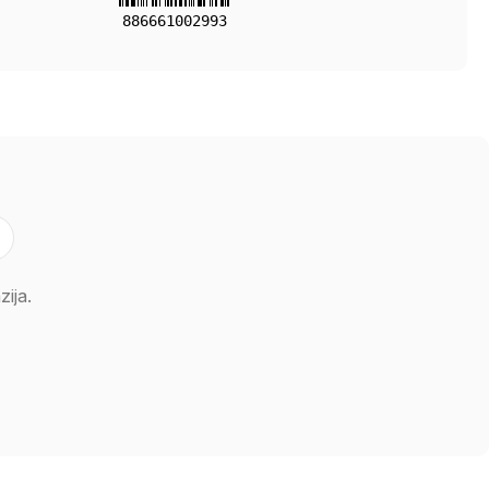
886661002993
ija.