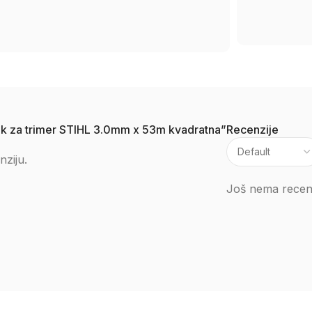
 silk za trimer STIHL 3.0mm x 53m kvadratna”
Recenzije
nziju.
Još nema recenz