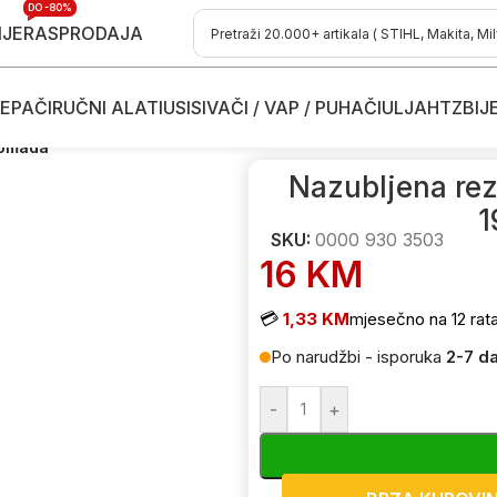
DO -80%
IJE
RASPRODAJA
EPAČI
RUČNI ALATI
USISIVAČI / VAP / PUHAČI
ULJA
HTZ
BIJ
otorne kose
/
Dodaci i potrošni materijal za trimere
/
Rezne niti - silk za
komada
Nazubljena rez
1
SKU:
0000 930 3503
16
KM
💳
1,33 KM
mjesečno na 12 rat
Po narudžbi - isporuka
2-7 d
-
+