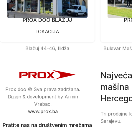
PROX DOO BLAŽUJ
PR
LOKACIJA
Blažuj 44-46, Ilidža
Bulevar Meš
Najveća
mašina i
Prox doo © Sva prava zadržana.
Hercego
Dizajn & development by Armin
Vrabac.
www.prox.ba
Tri prodajne l
Sarajevu.
Pratite nas na društvenim mrežama