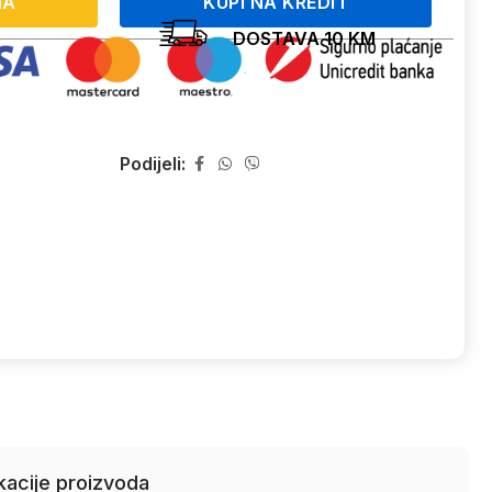
NA
KUPI NA KREDIT
DOSTAVA 10 KM
Podijeli:
kacije proizvoda