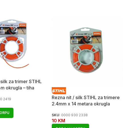
 silk za trimer STIHL
m okrugla – tiha
Rezna nit / silk STIHL za trimere
0 2419
2.4mm x 14 metara okrugla
KORPU
SKU:
0000 930 2338
10
KM