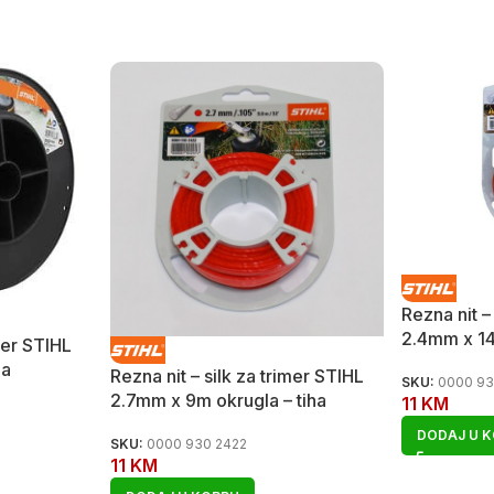
Rezna nit –
2.4mm x 14
imer STIHL
la
Rezna nit – silk za trimer STIHL
SKU:
0000 93
2.7mm x 9m okrugla – tiha
11
KM
DODAJ U 
SKU:
0000 930 2422
11
KM