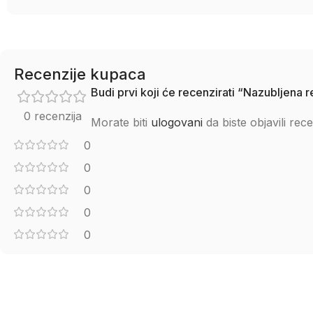
Recenzije kupaca
Budi prvi koji će recenzirati “Nazubljen
0 recenzija
Morate biti
ulogovani
da biste objavili rece
0
0
0
0
0