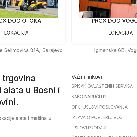
OX DOO OTOKA
PROX DOO VOG
LOKACIJA
LOKACIJA
e Selimovića 81A, Sarajevo
Igmanska 6B, Vog
 trgovina
Važni linkovi
SPISAK OVLAŠTENIH SERVISA
 alata u Bosni i
KAKO NARUČITI?
vini.
OPĆI USLOVI POSLOVANJA
IZJAVA O POVJERLJIVOSTI
okacije alata i mašina u
USLOVI PRODAJE