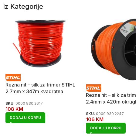
Iz Kategorije
Rezna nit – silk za trimer STIHL
2.7mm x 347m kvadratna
Rezna nit – silk za tr
2.4mm x 420m okrug
SKU:
0000 930 2617
108
KM
SKU:
0000 930 2247
DODAJ U KORPU
106
KM
DODAJ U KORPU