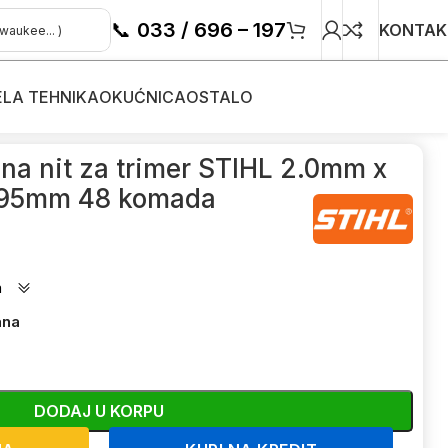
📞
033 / 696 – 197
KONTAK
ELA TEHNIKA
OKUĆNICA
OSTALO
 trimere
/
na nit za trimer STIHL 2.0mm x
95mm 48 komada
a
ana
DODAJ U KORPU