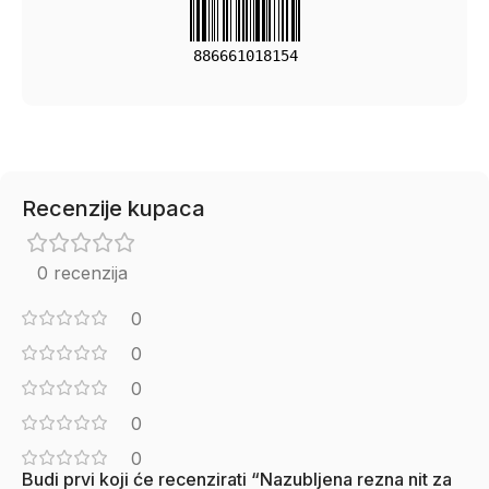
886661018154
Recenzije kupaca
0 recenzija
0
0
0
0
0
Budi prvi koji će recenzirati “Nazubljena rezna nit za