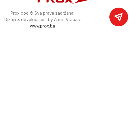
Prox doo © Sva prava zadržana.
Dizajn & development by Armin Vrabac.
www.prox.ba
Pratite nas na društvenim mrežama
proxdoo
Najveća trgovina mašina i alata u
Bosni i Hercegovini.
Tri prodajne lokacije alata i mašina u Sarajevu.
Više od 800 kategorija alata i mašina u kojima ćete pronaći
sve sortirano i raspoređeno, sa preko 22 000 artikala u
ponudi. Zastupamo i nudimo više od 230 brendova !