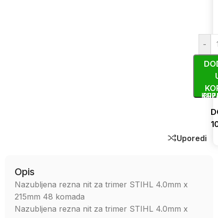
-
DO
KO
KUP
BRZ
D
1
Uporedi
Opis
Nazubljena rezna nit za trimer STIHL 4.0mm x
215mm 48 komada
Nazubljena rezna nit za trimer STIHL 4.0mm x