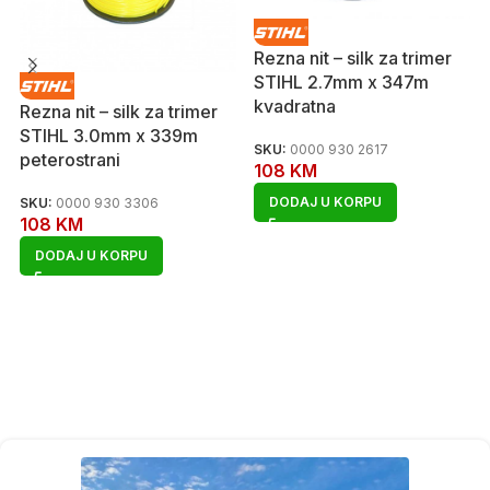
Rezna nit – silk za trimer
STIHL 2.7mm x 347m
kvadratna
Rezna nit – silk za trimer
STIHL 3.0mm x 339m
SKU:
0000 930 2617
peterostrani
108
KM
DODAJ U KORPU
SKU:
0000 930 3306
108
KM
DODAJ U KORPU