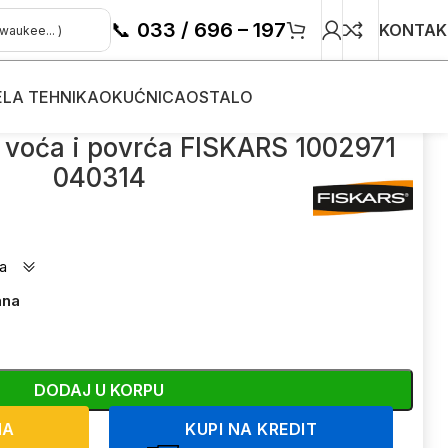
📞
033 / 696 – 197
KONTAK
ELA TEHNIKA
OKUĆNICA
OSTALO
e voća i povrća FISKARS 1002971
040314
a
ana
DODAJ U KORPU
NA
KUPI NA KREDIT