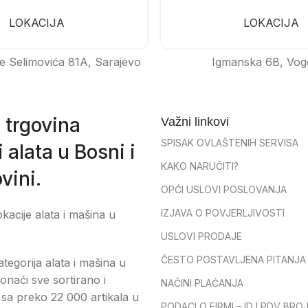
LOKACIJA
LOKACIJA
e Selimovića 81A, Sarajevo
Igmanska 6B, Vog
 trgovina
Važni linkovi
SPISAK OVLAŠTENIH SERVISA
 alata u Bosni i
KAKO NARUČITI?
vini.
OPĆI USLOVI POSLOVANJA
IZJAVA O POVJERLJIVOSTI
okacije alata i mašina u
USLOVI PRODAJE
ČESTO POSTAVLJENA PITANJA
tegorija alata i mašina u
onaći sve sortirano i
NAČINI PLAĆANJA
sa preko 22 000 artikala u
PODACI O FIRMI – ID I PDV BRO