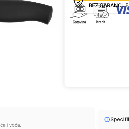
BEZ GARANCIJE
Uporedi
Specifi
a i voća.