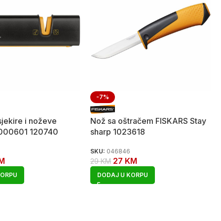
-7%
sjekire i noževe
Nož sa oštračem FISKARS Stay
1000601 120740
sharp 1023618
SKU:
046846
M
27
KM
29
KM
KORPU
DODAJ U KORPU