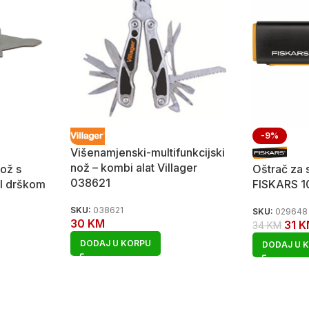
-9%
Višenamjenski-multifunkcijski
nož – kombi alat Villager
ož s
Oštrač za 
038621
I drškom
FISKARS 
SKU:
038621
SKU:
029648
30
KM
31
K
34
KM
DODAJ U KORPU
DODAJ U 