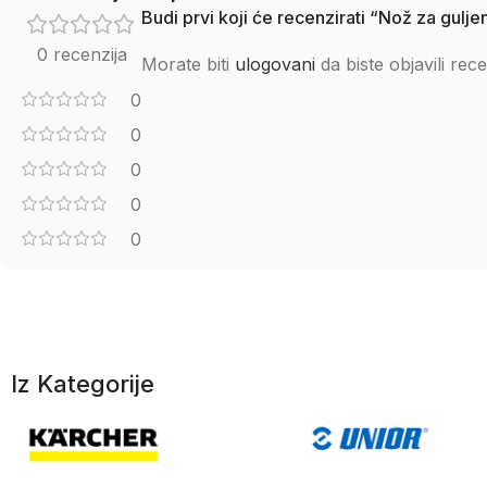
Budi prvi koji će recenzirati “Nož za gu
0 recenzija
Morate biti
ulogovani
da biste objavili rece
0
0
0
0
0
Iz Kategorije