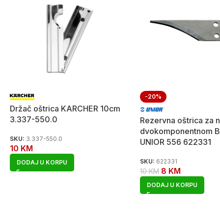
-20%
Držač oštrica KARCHER 10cm
3.337-550.0
Rezervna oštrica za n
dvokomponentnom B
SKU:
3.337-550.0
UNIOR 556 622331
10
KM
SKU:
622331
DODAJ U KORPU
8
KM
10
KM
DODAJ U KORPU