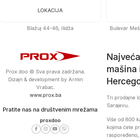
LOKACIJA
Blažuj 44-46, Ilidža
Bulevar Meš
Najveća
mašina i
Prox doo © Sva prava zadržana.
Hercego
Dizajn & development by Armin
Vrabac.
www.prox.ba
Tri prodajne l
Sarajevu.
Pratite nas na društvenim mrežama
Više od 800 ka
proxdoo
kojima ćete pr
raspoređeno, 