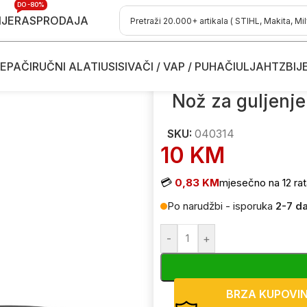
DO -80%
IJE
RASPRODAJA
EPAČI
RUČNI ALATI
USISIVAČI / VAP / PUHAČI
ULJA
HTZ
BIJ
uljenje voća i povrća FISKARS 1002971 040314
Nož za guljenj
SKU:
040314
10
KM
💳
0,83 KM
mjesečno na 12 rat
Po narudžbi - isporuka
2-7 d
-
+
BRZA KUPOVI