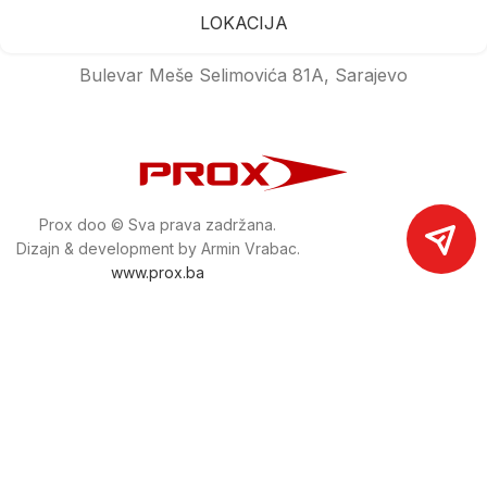
LOKACIJA
Bulevar Meše Selimovića 81A, Sarajevo
Prox doo © Sva prava zadržana.
Dizajn & development by Armin Vrabac.
www.prox.ba
Pratite nas na društvenim mrežama
proxdoo
Najveća trgovina mašina i alata u