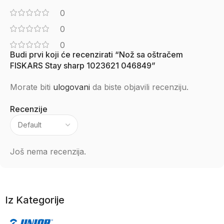
0
0
0
Budi prvi koji će recenzirati “Nož sa oštračem
FISKARS Stay sharp 1023621 046849”
Morate biti
ulogovani
da biste objavili recenziju.
Recenzije
Još nema recenzija.
Iz Kategorije