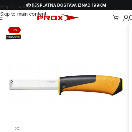
📦 BESPLATNA DOSTAVA IZNAD 199KM
Skip to navigation
Skip to main content
Početna
/
Webshop
/
Ručni alati
/
Noževi i oštrači za noževe
-9%
Uvećaj sliku