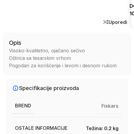
D
1
Uporedi
Opis
Visoko-kvalitetno, ojačano sečivo
Oštrica sa tesarskim vrhom
Pogodan za korišćenje i levom i desnom rukom
Specifikacije proizvoda
BREND
Fiskars
OSTALE INFORMACIJE
Težina: 0.2 kg