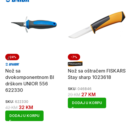
-24%
-7%
Nož sa
Nož sa oštračem FISKARS
dvokomponentnom BI
Stay sharp 1023618
drškom UNIOR 556
SKU:
046846
622330
27
KM
29
KM
SKU:
622330
DODAJ U KORPU
32
KM
42
KM
DODAJ U KORPU