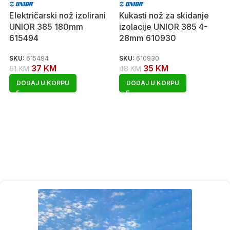
Električarski nož izolirani
Kukasti nož za skidanje
UNIOR 385 180mm
izolacije UNIOR 385 4-
615494
28mm 610930
SKU:
615494
SKU:
610930
37
KM
35
KM
51
KM
48
KM
DODAJ U KORPU
DODAJ U KORPU