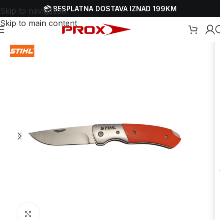
📦 BESPLATNA DOSTAVA IZNAD 199KM
Skip to navigation
Skip to main content
Početna
/
Webshop
/
Ručni alati
/
Noževi i oštrači za noževe
Uvećaj sliku