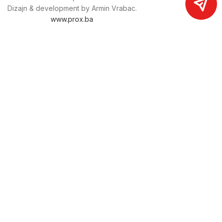
Dizajn & development by Armin Vrabac.
www.prox.ba
Pratite nas na društvenim mrežama
proxdoo
Najveća trgovina mašina i alata u
Bosni i Hercegovini.
Tri prodajne lokacije alata i mašina u Sarajevu.
Više od 800 kategorija alata i mašina u kojima ćete pronaći
sve sortirano i raspoređeno, sa preko 22 000 artikala u
ponudi. Zastupamo i nudimo više od 230 brendova !
Dostava u cijeloj BiH za 24/48h.