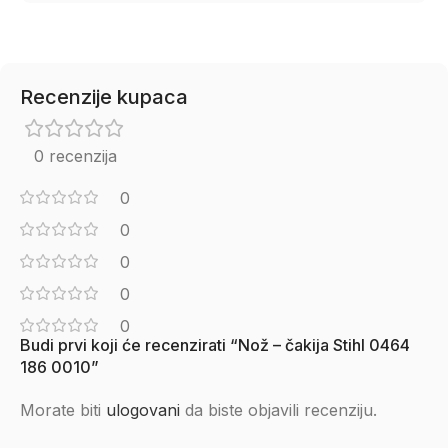
Recenzije kupaca
0 recenzija
0
0
0
0
0
Budi prvi koji će recenzirati “Nož – čakija Stihl 0464
186 0010”
Morate biti
ulogovani
da biste objavili recenziju.