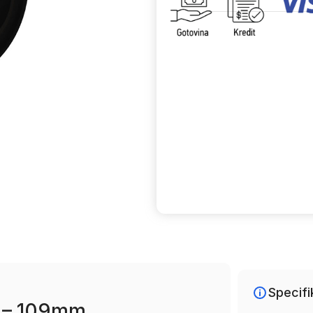
Uporedi
Specifi
5 – 109mm