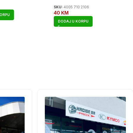
SKU:
4005 710 2106
40
KM
KORPU
DODAJ U KORPU