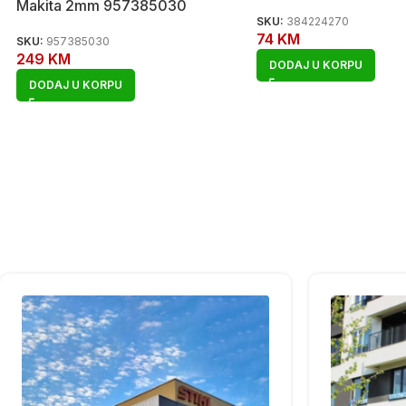
Makita 2mm 957385030
SKU:
384224270
74
KM
SKU:
957385030
249
KM
DODAJ U KORPU
DODAJ U KORPU