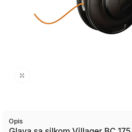
Uvećaj sliku
Opis
Glava sa silkom Villager BC 17