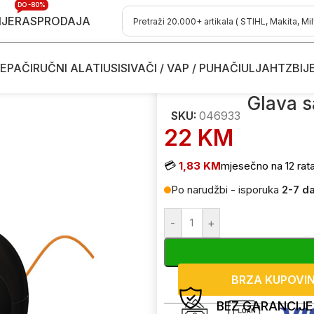
DO -80%
IJE
RASPRODAJA
EPAČI
RUČNI ALATI
USISIVAČI / VAP / PUHAČI
ULJA
HTZ
BIJ
e kose
/
Dodaci i potrošni materijal za trimere
/
Glave za trimere
/
Glava 
Glava s
SKU:
046933
22
KM
💳
1,83 KM
mjesečno na 12 rat
Po narudžbi - isporuka
2-7 d
-
+
BRZA KUPOVI
BEZ GARANCIJE