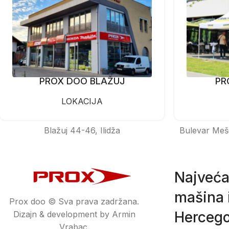
PROX DOO BLAŽUJ
PR
LOKACIJA
Blažuj 44-46, Ilidža
Bulevar Meš
Najveća
mašina i
Prox doo © Sva prava zadržana.
Hercego
Dizajn & development by Armin
Vrabac.