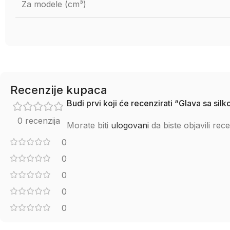
Za modele (cm³)
Recenzije kupaca
Budi prvi koji će recenzirati “Glava sa sil
0 recenzija
Morate biti
ulogovani
da biste objavili rece
0
0
0
0
0