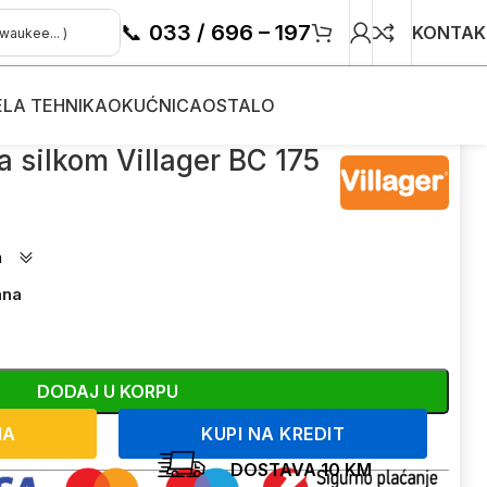
📞
033 / 696 – 197
KONTAK
ELA TEHNIKA
OKUĆNICA
OSTALO
sa silkom Villager BC 175
a silkom Villager BC 175
a
ana
DODAJ U KORPU
NA
KUPI NA KREDIT
DOSTAVA 10 KM