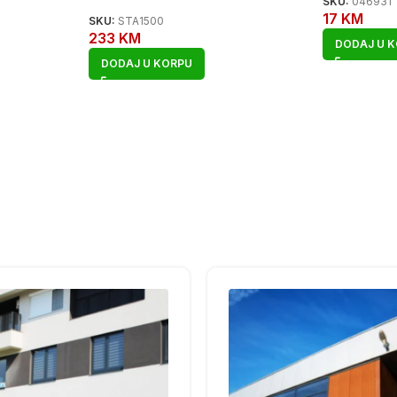
SKU:
046931
17
KM
SKU:
STA1500
233
KM
DODAJ U 
DODAJ U KORPU