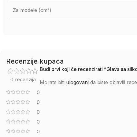
Za modele (cm³)
Recenzije kupaca
Budi prvi koji će recenzirati “Glava sa si
0 recenzija
Morate biti
ulogovani
da biste objavili rece
0
0
0
0
0