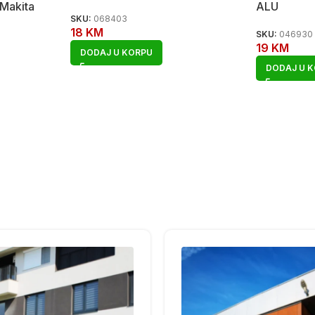
 Makita
ALU
SKU:
068403
18
KM
SKU:
046930
19
KM
DODAJ U KORPU
DODAJ U 