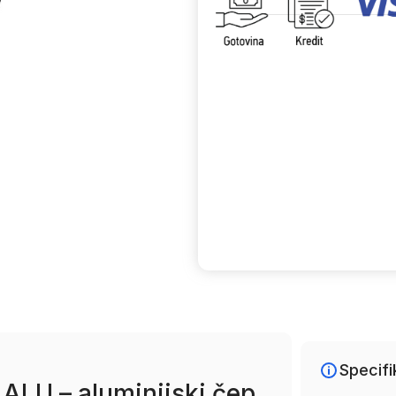
Uporedi
Specifi
 ALU – aluminijski čep