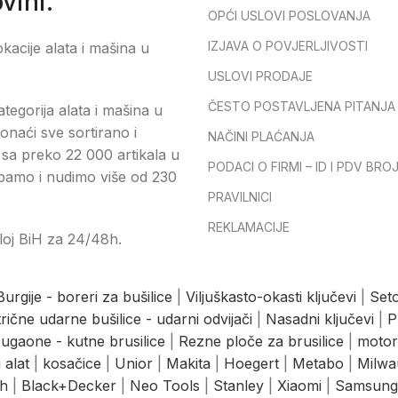
vini.
OPĆI USLOVI POSLOVANJA
IZJAVA O POVJERLJIVOSTI
okacije alata i mašina u
USLOVI PRODAJE
ČESTO POSTAVLJENA PITANJA
tegorija alata i mašina u
onaći sve sortirano i
NAČINI PLAĆANJA
sa preko 22 000 artikala u
PODACI O FIRMI – ID I PDV BRO
pamo i nudimo više od 230
PRAVILNICI
REKLAMACIJE
loj BiH za 24/48h.
Burgije - boreri za bušilice
|
Viljuškasto-okasti ključevi
|
Seto
trične udarne bušilice - udarni odvijači
|
Nasadni ključevi
|
P
ugaone - kutne brusilice
|
Rezne ploče za brusilice
|
motor
 alat
|
kosačice
|
Unior
|
Makita
|
Hoegert
|
Metabo
|
Milwa
h
|
Black+Decker
|
Neo Tools
|
Stanley
|
Xiaomi
|
Samsung