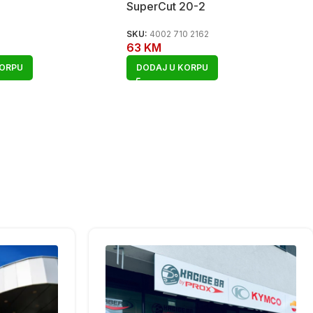
SuperCut 20-2
SKU:
4002 710 2162
63
KM
KORPU
DODAJ U KORPU