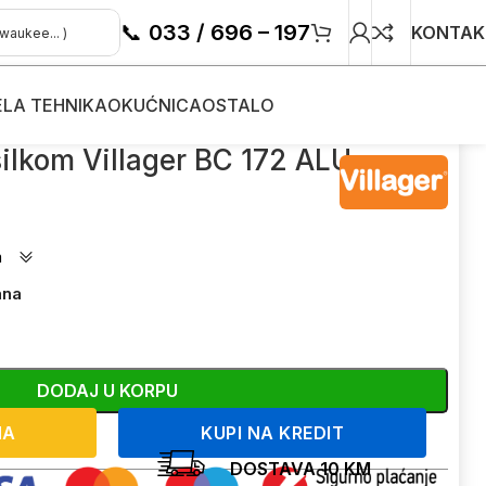
📞
033 / 696 – 197
KONTAK
ELA TEHNIKA
OKUĆNICA
OSTALO
sa silkom Villager BC 172 ALU
silkom Villager BC 172 ALU
a
ana
DODAJ U KORPU
NA
KUPI NA KREDIT
DOSTAVA 10 KM