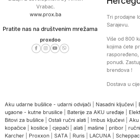
Hercego
Vrabac.
www.prox.ba
Tri prodajne l
Sarajevu.
Pratite nas na društvenim mrežama
Više od 800 ka
proxdoo
kojima ćete pr
raspoređeno, 
ponudi. Zastu
brendova !
Dostava u cije
Aku udarne bušilice - udarni odvijači
|
Nasadni ključevi
|
ugaone - kutne brusilice
|
Baterije za AKU uređaje
|
Elek
Bitovi za bušilice
|
Ostali ručni alati
|
Imbus ključevi
|
Aku 
kopačice
|
kosilice
|
cjepači
|
alati
|
mašine
|
pribor
|
ručni
Karcher
|
Proxxon
|
SATA
|
Ruris
|
LACUNA
|
Scheppac