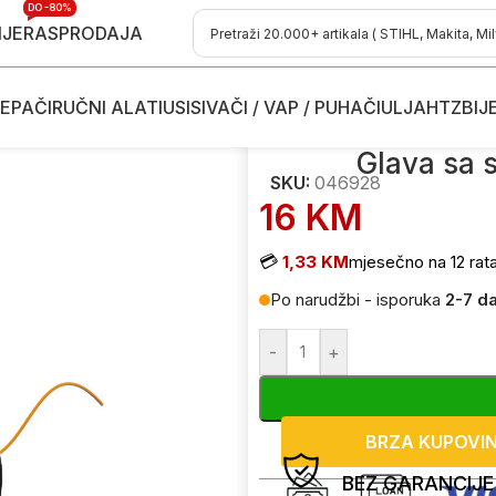
DO -80%
IJE
RASPRODAJA
EPAČI
RUČNI ALATI
USISIVAČI / VAP / PUHAČI
ULJA
HTZ
BIJ
e kose
/
Dodaci i potrošni materijal za trimere
/
Glave za trimere
/
Glava 
Glava sa 
SKU:
046928
16
KM
💳
1,33 KM
mjesečno na 12 rat
Po narudžbi - isporuka
2-7 d
-
+
BRZA KUPOVI
BEZ GARANCIJE