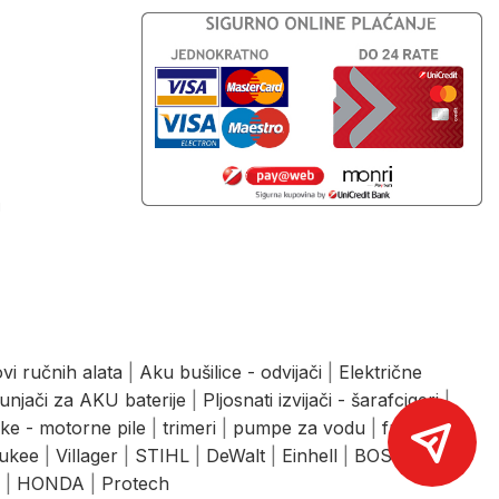
J
vi ručnih alata
|
Aku bušilice - odvijači
|
Električne
unjači za AKU baterije
|
Pljosnati izvijači - šarafcigeri
|
ke - motorne pile
|
trimeri
|
pumpe za vodu
|
freze
|
ukee
|
Villager
|
STIHL
|
DeWalt
|
Einhell
|
BOSCH
|
|
HONDA
|
Protech