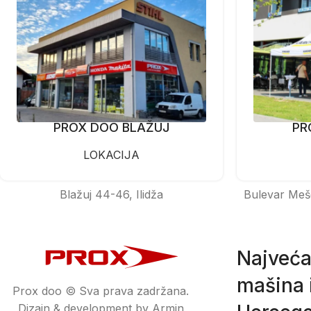
PROX DOO BLAŽUJ
PR
LOKACIJA
Blažuj 44-46, Ilidža
Bulevar Meš
Najveća
mašina i
Prox doo © Sva prava zadržana.
Dizajn & development by Armin