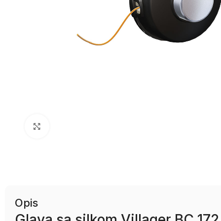
Uvećaj sliku
Opis
Glava sa silkom Villager BC 172