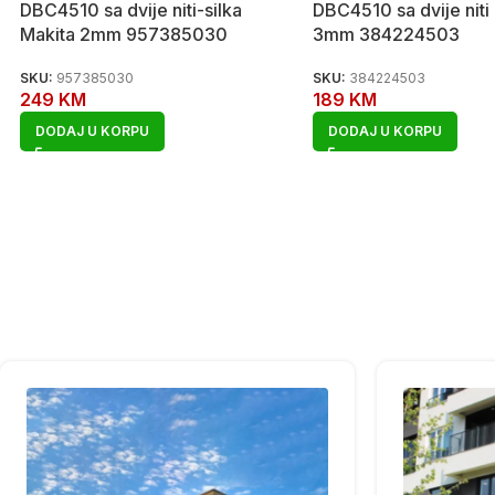
DBC4510 sa dvije niti-silka
DBC4510 sa dvije niti
Makita 2mm 957385030
3mm 384224503
SKU:
957385030
SKU:
384224503
249
KM
189
KM
DODAJ U KORPU
DODAJ U KORPU