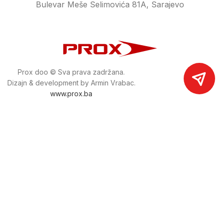
Bulevar Meše Selimovića 81A, Sarajevo
Prox doo © Sva prava zadržana.
Dizajn & development by Armin Vrabac.
www.prox.ba
Pratite nas na društvenim mrežama
proxdoo
Najveća trgovina mašina i alata u
Bosni i Hercegovini.