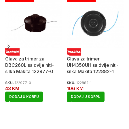
Glava za trimer za
Glava za trimer
DBC260L sa dvije niti-
UH4350UH sa dvije niti-
silka Makita 122977-0
silka Makita 122882-1
SKU:
122977-0
SKU:
122882-1
43
KM
106
KM
DODAJ U KORPU
DODAJ U KORPU