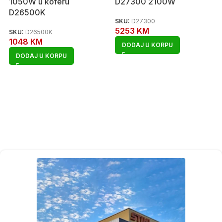
1050W u koferu
D27300 2100W
D26500K
SKU:
D27300
5253
KM
SKU:
D26500K
1048
KM
DODAJ U KORPU
DODAJ U KORPU