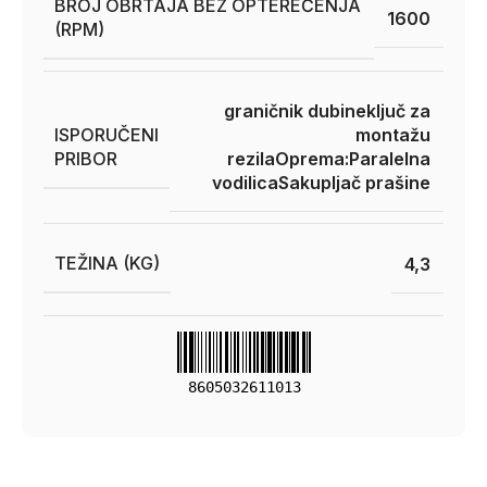
BROJ OBRTAJA BEZ OPTEREĆENJA
1600
(RPM)
graničnik dubine
ključ za
ISPORUČENI
montažu
PRIBOR
rezila
Oprema:
Paralelna
vodilica
Sakupljač prašine
TEŽINA (KG)
4,3
8605032611013