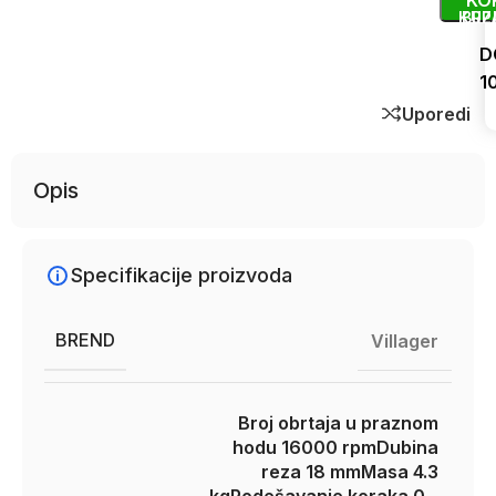
KO
KUP
BRZ
D
1
Uporedi
Opis
Specifikacije proizvoda
BREND
Villager
Broj obrtaja u praznom
hodu 16000 rpm
Dubina
reza 18 mm
Masa 4.3