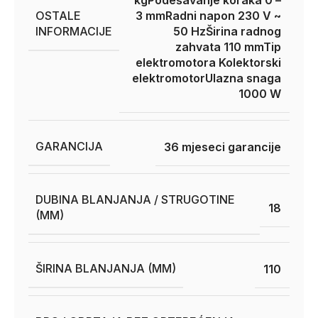
kg
Podešavanje koraka 0 –
OSTALE
3 mm
Radni napon 230 V ~
INFORMACIJE
50 Hz
Širina radnog
zahvata 110 mm
Tip
elektromotora Kolektorski
elektromotor
Ulazna snaga
1000 W
GARANCIJA
36 mjeseci garancije
DUBINA BLANJANJA / STRUGOTINE
18
(MM)
ŠIRINA BLANJANJA (MM)
110