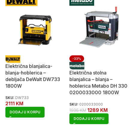
-33%
Električna blanjalica-
blanja-hoblerica –
Električna stolna
debljača DeWalt DW733
blanjalica – blanja –
1800W
hoblerica Metabo DH 330
0200033000 1800W
SKU:
DW733
2111
KM
SKU:
0200033000
1289
KM
1936
KM
DODAJ U KORPU
DODAJ U KORPU