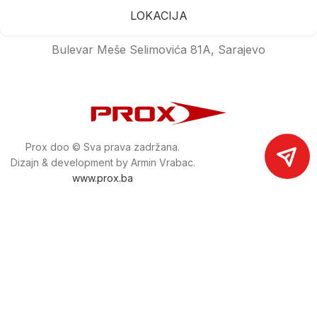
LOKACIJA
Bulevar Meše Selimovića 81A, Sarajevo
Prox doo © Sva prava zadržana.
Dizajn & development by Armin Vrabac.
www.prox.ba
Pratite nas na društvenim mrežama
proxdoo
Najveća trgovina mašina i alata u