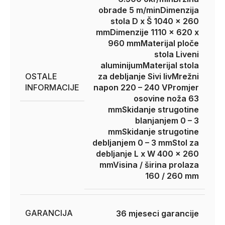
obrade 5 m/min
Dimenzija
stola D x Š 1040 x 260
mm
Dimenzije 1110 x 620 x
960 mm
Materijal ploče
stola Liveni
aluminijum
Materijal stola
OSTALE
za debljanje Sivi liv
Mrežni
INFORMACIJE
napon 220 – 240 V
Promjer
osovine noža 63
mm
Skidanje strugotine
blanjanjem 0 – 3
mm
Skidanje strugotine
debljanjem 0 – 3 mm
Stol za
debljanje L x W 400 x 260
mm
Visina / širina prolaza
160 / 260 mm
GARANCIJA
36 mjeseci garancije