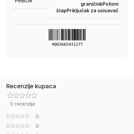
PRIBOR
graničnik
Potisni
štap
Priključak za usisavač
4003665431277
Recenzije kupaca
0 recenzija
0
0