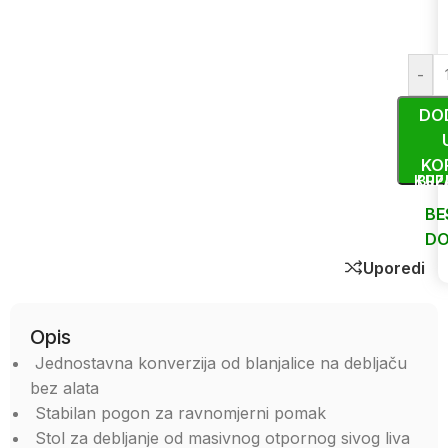
-
DO
KO
KUP
BRZ
BE
DO
Uporedi
Opis
Jednostavna konverzija od blanjalice na debljaču
bez alata
Stabilan pogon za ravnomjerni pomak
Stol za debljanje od masivnog otpornog sivog liva