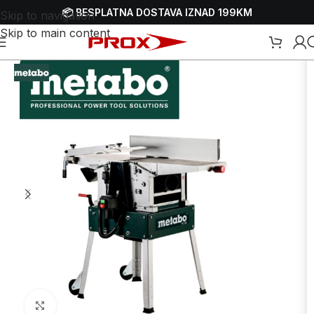
📦 BESPLATNA DOSTAVA IZNAD 199KM
Skip to navigation
Skip to main content
jalice - blanje - hoblerice
/
Električne blanjalice - blanje - hoblerice
Uvećaj sliku