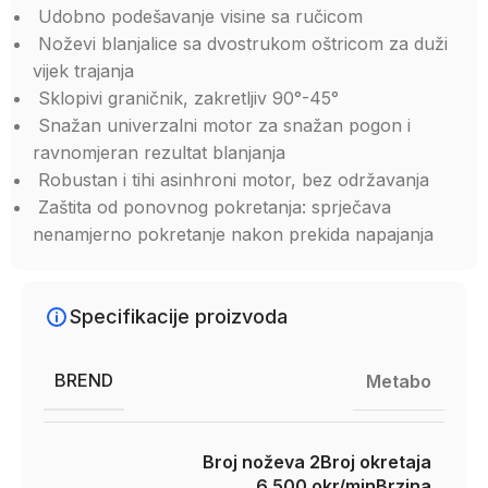
Udobno podešavanje visine sa ručicom
Noževi blanjalice sa dvostrukom oštricom za duži
vijek trajanja
Sklopivi graničnik, zakretljiv 90°-45°
Snažan univerzalni motor za snažan pogon i
ravnomjeran rezultat blanjanja
Robustan i tihi asinhroni motor, bez održavanja
Zaštita od ponovnog pokretanja: sprječava
nenamjerno pokretanje nakon prekida napajanja
Specifikacije proizvoda
BREND
Metabo
Broj noževa 2
Broj okretaja
6.500 okr/min
Brzina