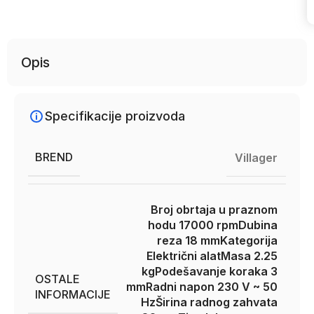
Uporedi
Opis
Specifikacije proizvoda
BREND
Villager
Broj obrtaja u praznom
hodu 17000 rpm
Dubina
reza 18 mm
Kategorija
Električni alat
Masa 2.25
kg
Podešavanje koraka 3
OSTALE
mm
Radni napon 230 V ~ 50
INFORMACIJE
Hz
Širina radnog zahvata