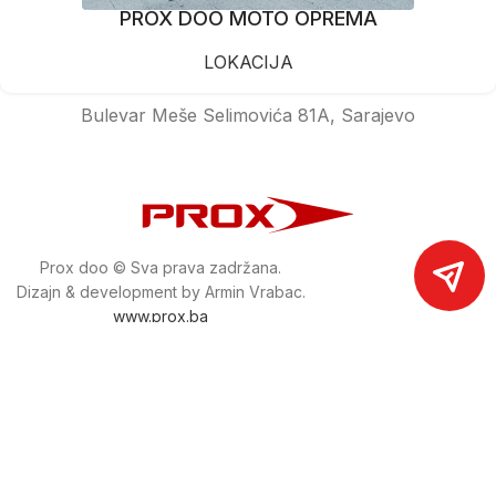
PROX DOO MOTO OPREMA
LOKACIJA
Bulevar Meše Selimovića 81A, Sarajevo
Prox doo © Sva prava zadržana.
Dizajn & development by Armin Vrabac.
www.prox.ba
Pratite nas na društvenim mrežama
proxdoo