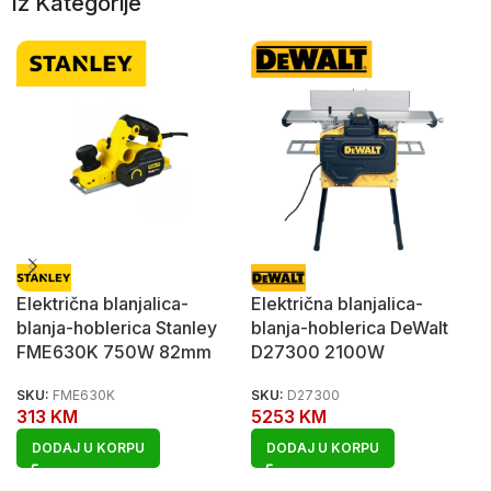
Iz Kategorije
Električna blanjalica-
Električna blanjalica-
blanja-hoblerica Stanley
blanja-hoblerica DeWalt
FME630K 750W 82mm
D27300 2100W
SKU:
FME630K
SKU:
D27300
313
KM
5253
KM
DODAJ U KORPU
DODAJ U KORPU