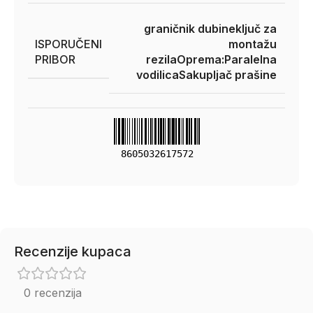
graničnik dubine
ključ za
ISPORUČENI
montažu
PRIBOR
rezila
Oprema:
Paralelna
vodilica
Sakupljač prašine
8605032617572
Recenzije kupaca
0 recenzija