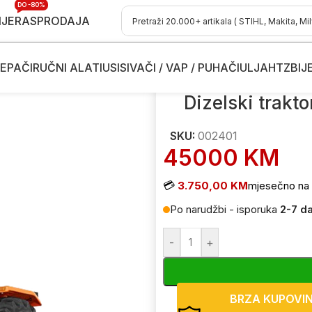
DO -80%
IJE
RASPRODAJA
EPAČI
RUČNI ALATI
USISIVAČI / VAP / PUHAČI
ULJA
HTZ
BIJ
elski traktor Tafe 6530 DI 4WD bez kabine 002401 63KS
Dizelski trakt
SKU:
002401
45000
KM
💳
3.750,00 KM
mjesečno na 
Po narudžbi - isporuka
2-7 d
-
+
BRZA KUPOVI