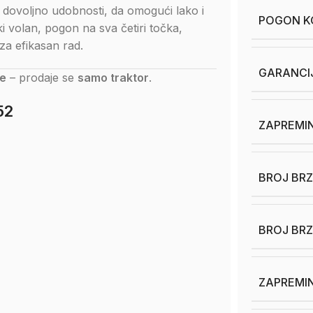
 i dovoljno udobnosti, da omogući lako i
POGON KO
ki volan, pogon na sva četiri točka,
za efikasan rad.
GARANCI
e
– prodaje se
samo traktor
.
52
ZAPREMIN
BROJ BRZ
BROJ BR
ZAPREMIN