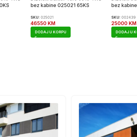
80KS
bez kabine 025021 65KS
bez kabin
SKU:
025021
SKU:
002439
46550
KM
25000
KM
DODAJ U KORPU
DODAJ U 