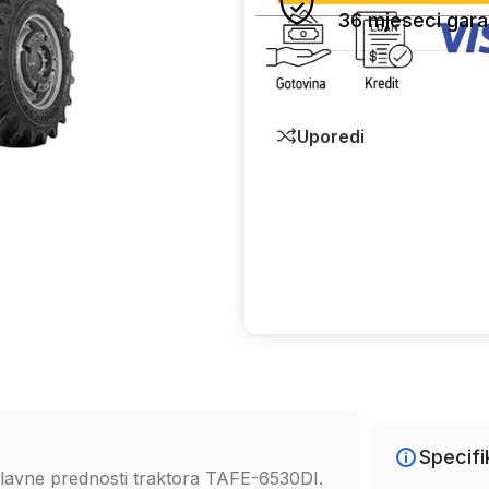
36 mjeseci gara
Uporedi
Specifi
 glavne prednosti traktora TAFE-6530DI.