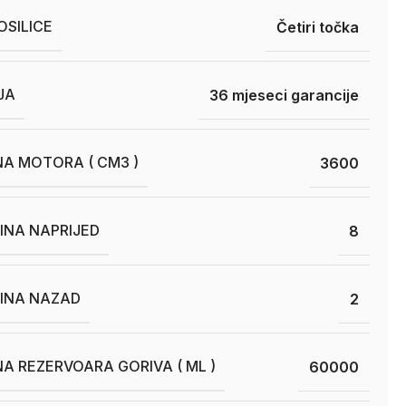
SILICE
Četiri točka
JA
36 mjeseci garancije
A MOTORA ( CM3 )
3600
INA NAPRIJED
8
ZINA NAZAD
2
A REZERVOARA GORIVA ( ML )
60000