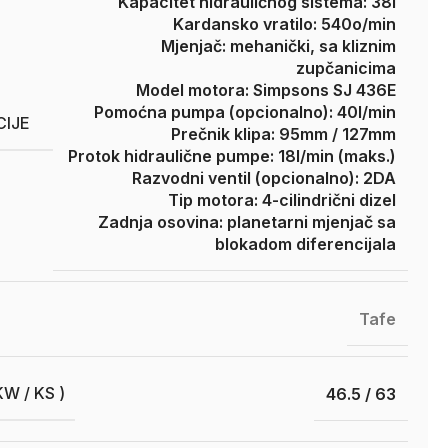
Kapacitet hidrauličnog sistema: 38l
Kardansko vratilo: 540o/min
Mjenjač: mehanički, sa kliznim
zupčanicima
Model motora: Simpsons SJ 436E
Pomoćna pumpa (opcionalno): 40l/min
CIJE
Prečnik klipa: 95mm / 127mm
Protok hidraulične pumpe: 18l/min (maks.)
Razvodni ventil (opcionalno): 2DA
Tip motora: 4-cilindrični dizel
Zadnja osovina: planetarni mjenjač sa
blokadom diferencijala
Tafe
W / KS )
46.5 / 63