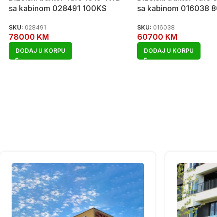
sa kabinom 028491 100KS
sa kabinom 016038 
SKU:
028491
SKU:
016038
78000
KM
60700
KM
DODAJ U KORPU
DODAJ U KORPU