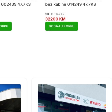
e 002439 47.7KS
bez kabine 014249 47.7KS
SKU:
014249
32200
KM
KORPU
DODAJ U KORPU