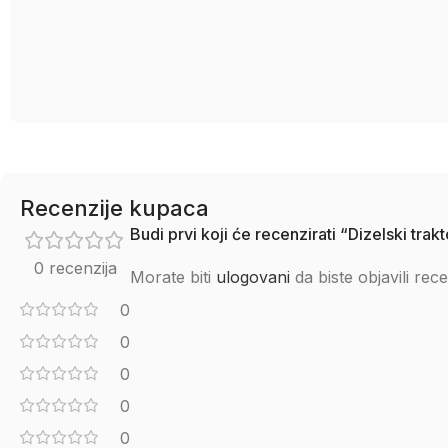
Recenzije kupaca
Budi prvi koji će recenzirati “Dizelski t
0 recenzija
Morate biti
ulogovani
da biste objavili rece
0
0
0
0
0