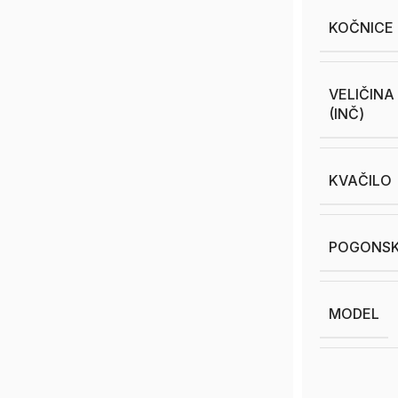
KOČNICE
VELIČIN
(INČ)
KVAČILO
POGONSK
MODEL