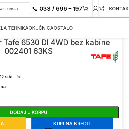
📞
033 / 696 – 197
KONTAK
ELA TEHNIKA
OKUĆNICA
OSTALO
or Tafe 6530 DI 4WD bez kabine
002401 63KS
12 rata
ana
DODAJ U KORPU
NA
KUPI NA KREDIT