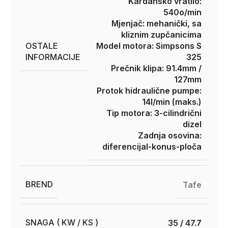
Kardansko vratilo:
540o/min
Mjenjač: mehanički, sa
kliznim zupčanicima
OSTALE
Model motora: Simpsons S
INFORMACIJE
325
Prečnik klipa: 91.4mm /
127mm
Protok hidraulične pumpe:
14l/min (maks.)
Tip motora: 3-cilindrični
dizel
Zadnja osovina:
diferencijal-konus-ploča
BREND
Tafe
SNAGA ( KW / KS )
35 / 47.7