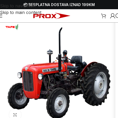
📦 BESPLATNA DOSTAVA IZNAD 199KM
Skip to navigation
Skip to main content
Početna
/
Webshop
/
Obrada zemlje
/
Traktori
/
Dizelski traktori
Uvećaj sliku