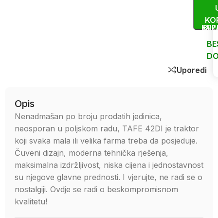
KO
KUP
BRZ
BE
DO
Uporedi
Opis
Nenadmašan po broju prodatih jedinica,
neosporan u poljskom radu, TAFE 42DI je traktor
koji svaka mala ili velika farma treba da posjeduje.
Čuveni dizajn, moderna tehnička rješenja,
maksimalna izdržljivost, niska cijena i jednostavnost
su njegove glavne prednosti. I vjerujte, ne radi se o
nostalgiji. Ovdje se radi o beskompromisnom
kvalitetu!