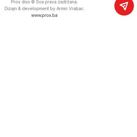
Prox doo © Sva prava zadržana.
Dizajn & development by Armin Vrabac.
www.prox.ba
Pratite nas na društvenim mrežama
proxdoo
Najveća trgovina mašina i alata u
Bosni i Hercegovini.
Tri prodajne lokacije alata i mašina u Sarajevu.
Više od 800 kategorija alata i mašina u kojima ćete pronaći
sve sortirano i raspoređeno, sa preko 22 000 artikala u
ponudi. Zastupamo i nudimo više od 230 brendova !