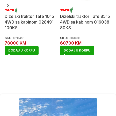
Dizelski traktor Tafe 1015
Dizelski traktor Tafe 8515
4WD sa kabinom 028491
4WD sa kabinom 016038
100KS
80KS
SKU:
028491
SKU:
016038
78000
KM
60700
KM
DODAJ U KORPU
DODAJ U KORPU