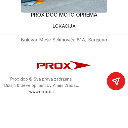
PROX DOO MOTO OPREMA
LOKACIJA
Bulevar Meše Selimovića 81A, Sarajevo
Prox doo © Sva prava zadržana.
Dizajn & development by Armin Vrabac.
www.prox.ba
Pratite nas na društvenim mrežama
proxdoo