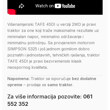
Višenamjenski TAFE 45DI u verziji 2WD je pravi
traktor za one koji traže maksimalne rezultate uz
minimalan napor, minimalno održavanje i
minimalnu potrošnju. Sa provjerenim motorom
SIMPSON S325 i još jednom gomilom dobro
poznatih i jednostavnih, tehničkih rješenja, traktor
TAFE 45DI je pravi bezvremenski klasik
neospornog kvaliteta.
Napomena:
Traktor se isporučuje
bez dodatne
opreme
– prodaje se
samo traktor
.
Za više informacija pozovite:
061
552 352