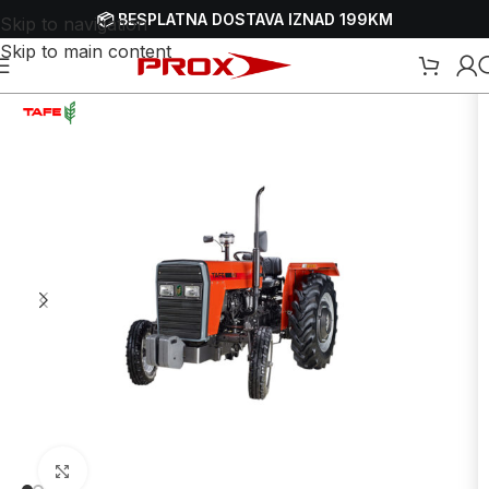
📦 BESPLATNA DOSTAVA IZNAD 199KM
Skip to navigation
Skip to main content
Početna
/
Webshop
/
Obrada zemlje
/
Traktori
/
Dizelski traktori
Uvećaj sliku