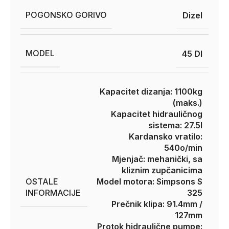
POGONSKO GORIVO
Dizel
MODEL
45 DI
Kapacitet dizanja: 1100kg
(maks.)
Kapacitet hidrauličnog
sistema: 27.5l
Kardansko vratilo:
540o/min
Mjenjač: mehanički, sa
kliznim zupčanicima
OSTALE
Model motora: Simpsons S
INFORMACIJE
325
Prečnik klipa: 91.4mm /
127mm
Protok hidraulične pumpe: