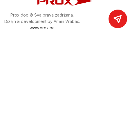
Prox doo © Sva prava zadržana.
Dizajn & development by Armin Vrabac.
www.prox.ba
Pratite nas na društvenim mrežama
proxdoo
Najveća trgovina mašina i alata u
Bosni i Hercegovini.
Tri prodajne lokacije alata i mašina u Sarajevu.
Više od 800 kategorija alata i mašina u kojima ćete pronaći
sve sortirano i raspoređeno, sa preko 22 000 artikala u