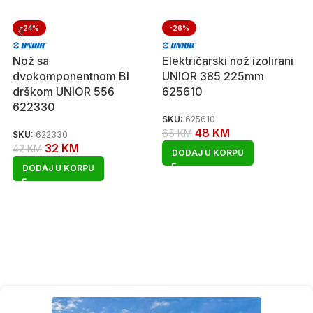
-24%
-26%
Nož sa
Električarski nož izolirani
dvokomponentnom BI
UNIOR 385 225mm
drškom UNIOR 556
625610
622330
SKU:
625610
48
KM
65
KM
SKU:
622330
32
KM
42
KM
DODAJ U KORPU
DODAJ U KORPU