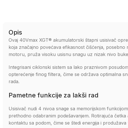
Opis
Ovaj 40Vmax XGT® akumulatorski štapni usisivač oprem
koja značajno povećava efikasnost čišćenja, posebno n
motoru, pruža visoku usisnu snagu uz nizak nivo buke
Integrisani ciklonski sistem sa lako praznivom posudom
opterećenje finog filtera, čime se održava optimalna 
rada.
Pametne funkcije za lakši rad
Usisivač nudi 4 nivoa snage sa memorijskom funkcijo
prethodno odabranim podešavanjem. Rotirajuća četka au
kontaktu sa podom, čime se štedi energija i produžava v