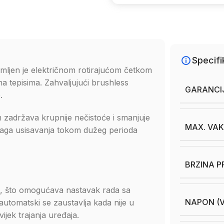
Specifi
ljen je električnom rotirajućom četkom
a tepisima. Zahvaljujući brushless
GARANCI
.
 zadržava krupnije nečistoće i smanjuje
MAX. VA
snaga usisavanja tokom dužeg perioda
BRZINA P
m, što omogućava nastavak rada sa
NAPON (V
tomatski se zaustavlja kada nije u
ijek trajanja uređaja.