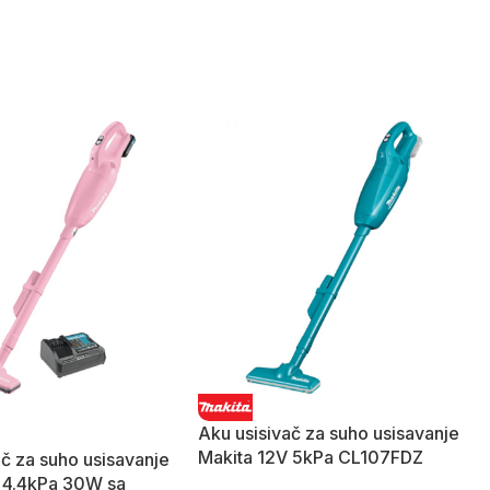
Aku usisivač za suho usisavanje
Makita 12V 5kPa CL107FDZ
ač za suho usisavanje
 4.4kPa 30W sa