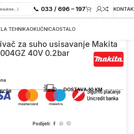
📞
033 / 696 – 197
KONTAK
ELA TEHNIKA
OKUĆNICA
OSTALO
akita CL004GZ 40V 0.2bar
sivač za suho usisavanje Makita
004GZ 40V 0.2bar
ana
DOSTAVA 10 KM
ncije
Podijeli: