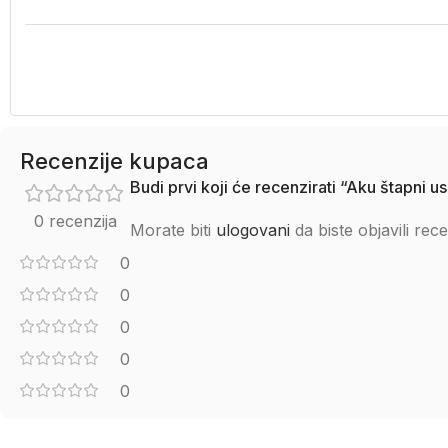
Recenzije kupaca
Budi prvi koji će recenzirati “Aku štapni
0 recenzija
Morate biti
ulogovani
da biste objavili rece
0
0
0
0
0