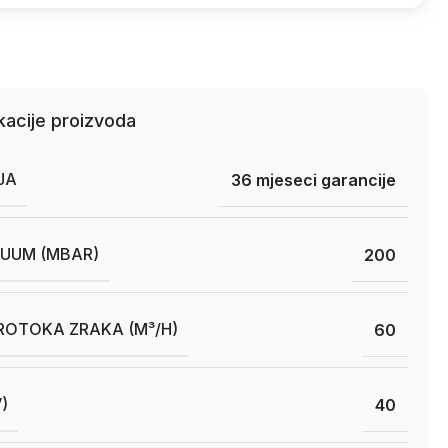
kacije proizvoda
JA
36 mjeseci garancije
KUUM (MBAR)
200
ROTOKA ZRAKA (M³/H)
60
)
40