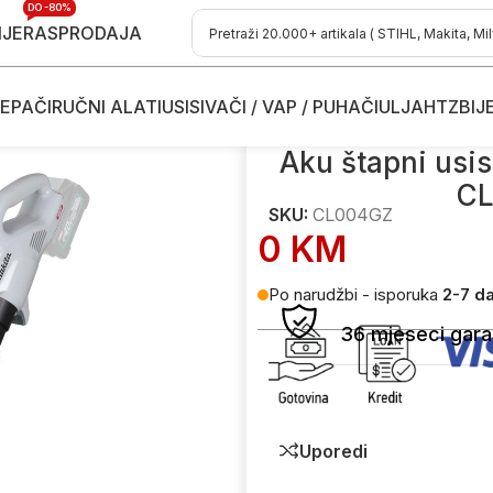
DO -80%
IJE
RASPRODAJA
EPAČI
RUČNI ALATI
USISIVAČI / VAP / PUHAČI
ULJA
HTZ
BIJ
či za suho usisavanje
/
Aku štapni usisivač za suho usisavanje M
Aku štapni usi
CL
SKU:
CL004GZ
0
KM
Po narudžbi - isporuka
2-7 d
36 mjeseci gara
Uporedi