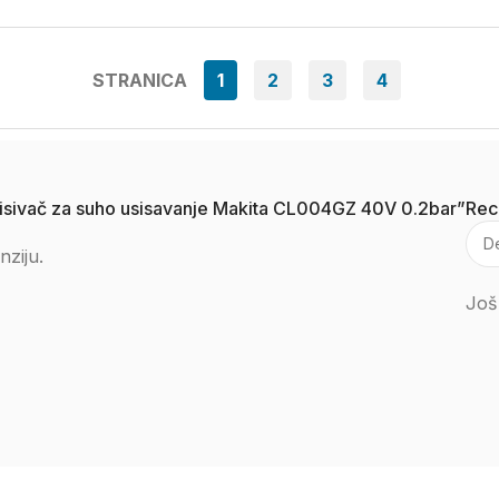
STRANICA
1
2
3
4
 usisivač za suho usisavanje Makita CL004GZ 40V 0.2bar”
Rec
nziju.
Još