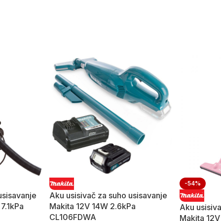
-54%
usisavanje
Aku usisivač za suho usisavanje
 7.1kPa
Makita 12V 14W 2.6kPa
Aku usisiv
CL106FDWA
Makita 12V