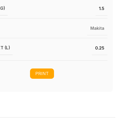
KG)
1.5
Makita
T (L)
0.25
PRINT