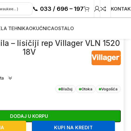
📞
033 / 696 – 197
KONTAK
ELA TEHNIKA
OKUĆNICA
OSTALO
ager VLN 1520 18V
la – lisičiji rep Villager VLN 1520
18V
ta
Blažuj
Otoka
Vogošća
DODAJ U KORPU
NA
KUPI NA KREDIT