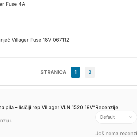
ger Fuse 4A
unjač Villager Fuse 18V 067112
STRANICA
1
2
a pila – lisičiji rep Villager VLN 1520 18V”
Recenzije
nziju.
Još nema recenzij