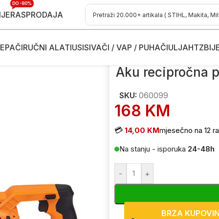
DO -80%
IJE
RASPRODAJA
EPAČI
RUČNI ALATI
USISIVAČI / VAP / PUHAČI
ULJA
HTZ
BIJ
recipročne pile - lisičiji rep
/
Aku recipročna pila – lisičiji rep Vill
Aku recipročna pi
SKU:
060099
168
KM
💳
14,00 KM
mjesečno na 12 ra
Na stanju - isporuka
24-48h
-
+
BRZA KUPOVI