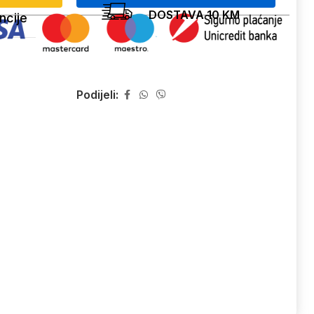
DOSTAVA 10 KM
ncije
Podijeli: