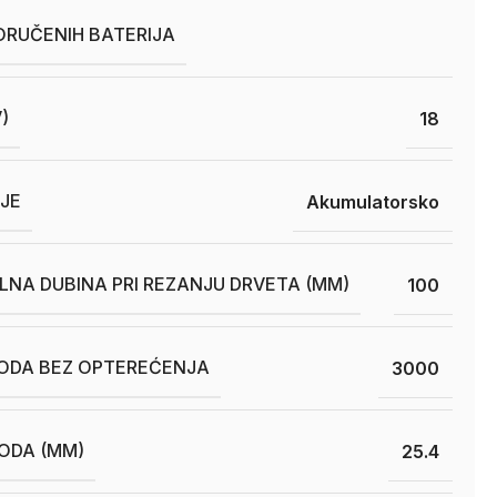
ORUČENIH BATERIJA
)
18
JE
Akumulatorsko
NA DUBINA PRI REZANJU DRVETA (MM)
100
HODA BEZ OPTEREĆENJA
3000
ODA (MM)
25.4