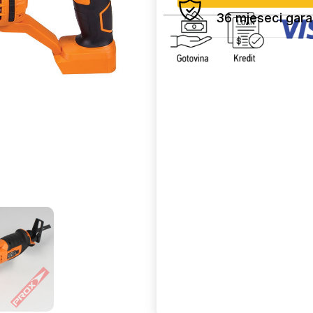
36 mjeseci gara
Uporedi