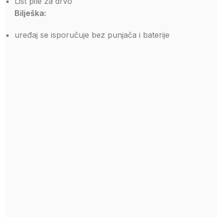
List pile za drvo
Bilješka:
uređaj se isporučuje bez punjača i baterije