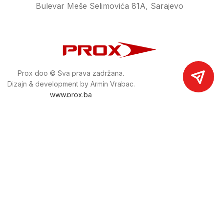
Bulevar Meše Selimovića 81A, Sarajevo
Prox doo © Sva prava zadržana.
Dizajn & development by Armin Vrabac.
www.prox.ba
Pratite nas na društvenim mrežama
proxdoo
Najveća trgovina mašina i alata u
Bosni i Hercegovini.