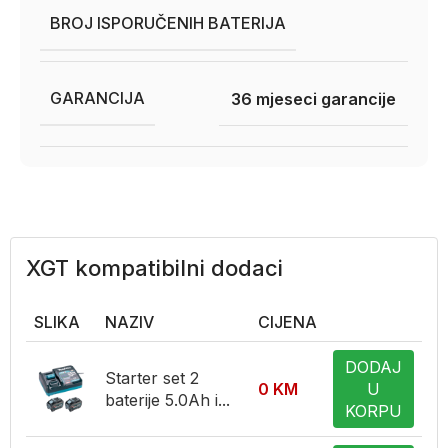
BROJ ISPORUČENIH BATERIJA
GARANCIJA
36 mjeseci garancije
XGT kompatibilni dodaci
SLIKA
NAZIV
CIJENA
DODAJ
Starter set 2
0
KM
U
baterije 5.0Ah i...
KORPU