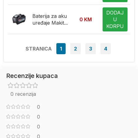
DODAJ
Baterija za aku
0
KM
U
uređaje Makit...
KORPU
STRANICA
1
2
3
4
Recenzije kupaca
0 recenzija
0
0
0
0