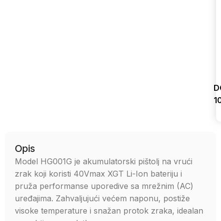
D
1
Uporedi
Opis
Model HG001G je akumulatorski pištolj na vrući
zrak koji koristi 40Vmax XGT Li-Ion bateriju i
pruža performanse uporedive sa mrežnim (AC)
uređajima. Zahvaljujući većem naponu, postiže
visoke temperature i snažan protok zraka, idealan