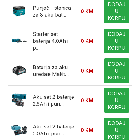
DODAJ
Punjač - stanica
0
KM
U
za 8 aku bat...
KORPU
Starter set
DODAJ
baterija 4.0Ah i
0
KM
U
p...
KORPU
DODAJ
Baterija za aku
0
KM
U
uređaje Makit...
KORPU
DODAJ
Aku set 2 baterije
0
KM
U
2.5Ah i pun...
KORPU
DODAJ
Aku set 2 baterije
0
KM
U
5.0Ah i pun...
KORPU