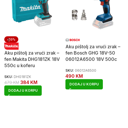
-20%
Aku pištolj za vrući zrak –
Aku pištolj za vrući zrak –
fen Bosch GHG 18V-50
fen Makita DHG181ZK 18V
06012A6500 18V 500c
550c u koferu
SKU:
06012A6500
490
KM
SKU:
DHG181ZK
384
KM
479
KM
DODAJ U KORPU
DODAJ U KORPU