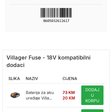
8605032611617
Villager Fuse - 18V kompatibilni
dodaci
SLIKA
NAZIV
CIJENA
DODAJ
Baterija za aku
73
KM
U
uređaje Villa...
20
KM
KORPU