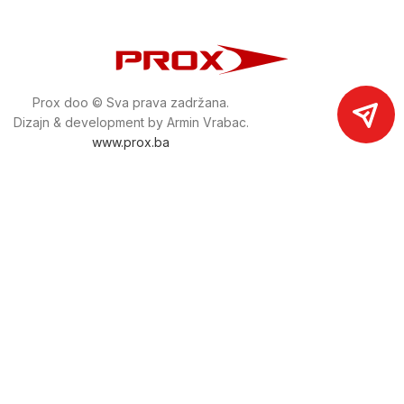
Prox doo © Sva prava zadržana.
Dizajn & development by Armin Vrabac.
www.prox.ba
Pratite nas na društvenim mrežama
proxdoo
Najveća trgovina mašina i alata u
Bosni i Hercegovini.
Tri prodajne lokacije alata i mašina u Sarajevu.