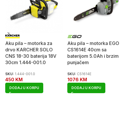
Aku pila – motorka za
Aku pila – motorka EGO
drvo KARCHER SOLO
CS1614E 40cm sa
CNS 18-30 baterija 18V
baterijom 5.0Ah i brzim
30cm 1.444-001.0
punjačem
SKU:
1.444-001.0
SKU:
CS1614E
450
KM
1076
KM
DODAJ U KORPU
DODAJ U KORPU