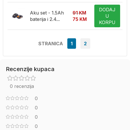
DODAJ
Aku set - 1.5Ah
91
KM
U
baterija i 2.4...
75
KM
KORPU
STRANICA
1
2
Recenzije kupaca
0 recenzija
0
0
0
0