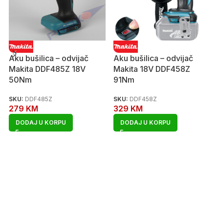
Aku bušilica – odvijač
Aku bušilica – odvijač
Makita DDF485Z 18V
Makita 18V DDF458Z
50Nm
91Nm
SKU:
DDF485Z
SKU:
DDF458Z
279
KM
329
KM
DODAJ U KORPU
DODAJ U KORPU