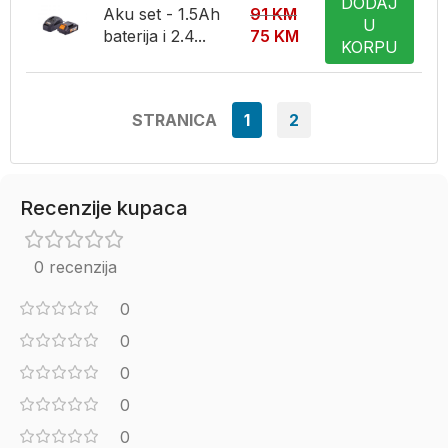
DODAJ
Aku set - 1.5Ah
91
KM
U
baterija i 2.4...
75
KM
KORPU
STRANICA
1
2
Recenzije kupaca
0 recenzija
0
0
0
0
0