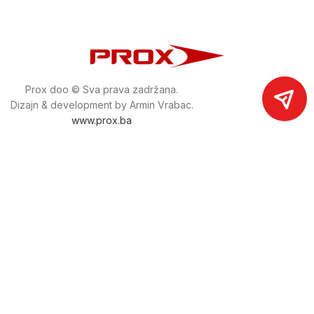
Prox doo © Sva prava zadržana.
Dizajn & development by Armin Vrabac.
www.prox.ba
Pratite nas na društvenim mrežama
proxdoo
Najveća trgovina mašina i alata u
Bosni i Hercegovini.
Tri prodajne lokacije alata i mašina u Sarajevu.