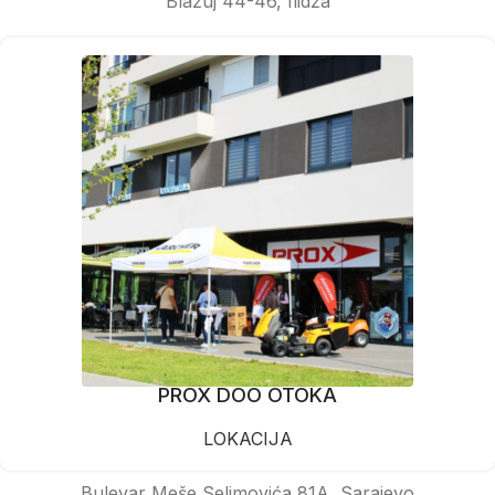
Blažuj 44-46, Ilidža
PROX DOO OTOKA
LOKACIJA
Bulevar Meše Selimovića 81A, Sarajevo