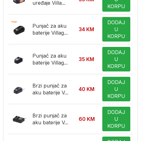
uređaje Villa...
KORPU
DODAJ
Punjač za aku
34
KM
U
baterije Villag...
KORPU
DODAJ
Punjač za aku
35
KM
U
baterije Villag...
KORPU
DODAJ
Brzi punjač za
40
KM
U
aku baterije V...
KORPU
DODAJ
Brzi punjač za
60
KM
U
aku baterije V...
KORPU