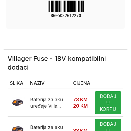
8605032612270
Villager Fuse - 18V kompatibilni
dodaci
SLIKA
NAZIV
CIJENA
DODAJ
Baterija za aku
73
KM
U
uređaje Villa...
20
KM
KORPU
DODAJ
Baterija za aku
33
KM
U