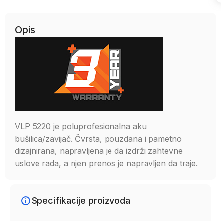
Opis
VLP 5220 je poluprofesionalna aku
bušilica/zavijač. Čvrsta, pouzdana i pametno
dizajnirana, napravljena je da izdrži zahtevne
uslove rada, a njen prenos je napravljen da traje.
Specifikacije proizvoda