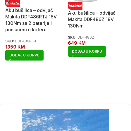
Aku bušilica – odvijač
Aku bušilica – odvijač
Makita DDF486RTJ 18V
Makita DDF486Z 18V
130Nm sa 2 baterije i
130Nm
punjačem u koferu
SKU:
DDF486Z
SKU:
DDF486RTJ
649
KM
1359
KM
DODAJ U KORPU
DODAJ U KORPU