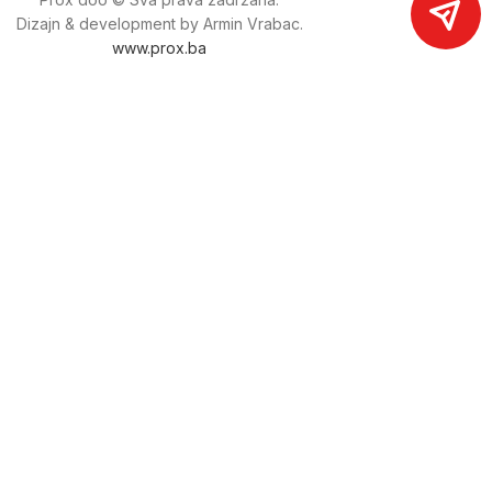
Dizajn & development by Armin Vrabac.
www.prox.ba
Pratite nas na društvenim mrežama
proxdoo
Najveća trgovina mašina i alata u
Bosni i Hercegovini.
Tri prodajne lokacije alata i mašina u Sarajevu.
Više od 800 kategorija alata i mašina u kojima ćete pronaći
sve sortirano i raspoređeno, sa preko 22 000 artikala u
ponudi. Zastupamo i nudimo više od 230 brendova !
Dostava u cijeloj BiH za 24/48h.