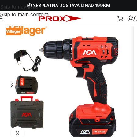
📦 BESPLATNA DOSTAVA IZNAD 199KM
Skip to navigation
Skip to main content
očetna
/
Webshop
/
Alati
/
Bušilice
/
Aku bušilice
/
Aku bušilice - odvijači
Uvećaj sliku