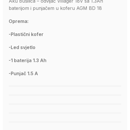
Aku bušilica – odvijač Villager 18V sa 1.3Ah
baterijom i punjačem u koferu AGM BD 18
Oprema:
-Plastični kofer
-Led svjetlo
-1 baterija 1.3 Ah
-Punjač 1.5 A