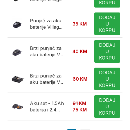
KORPU
DODAJ
Punjač za aku
35
KM
U
baterije Villag...
KORPU
DODAJ
Brzi punjač za
40
KM
U
aku baterije V...
KORPU
DODAJ
Brzi punjač za
60
KM
U
aku baterije V...
KORPU
DODAJ
Aku set - 1.5Ah
91
KM
U
baterija i 2.4...
75
KM
KORPU