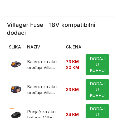
Villager Fuse - 18V kompatibilni
dodaci
SLIKA
NAZIV
CIJENA
DODAJ
Baterija za aku
73
KM
U
uređaje Villa...
20
KM
KORPU
DODAJ
Baterija za aku
33
KM
U
uređaje Villa...
KORPU
DODAJ
Punjač za aku
34
KM
U
baterije Villag...