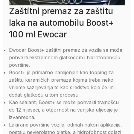
Zaštitni premaz za zaštitu
laka na automobilu Boost+
100 ml Ewocar
Ewocar Boost+ zaštitni premaz za vozila se može
pohvaliti ekstremnom glatkoćom i hidrofobnošću
površine.
Boost+ je primarno namijenjen kao topping za
zaštitu keramičkih premaza kojima treba neko
vrijeme sazrijevanja te kao sredstvo koje će im
dodati glatkoću u tom procesu.
Kao sealant, Boost+ se može pohvaliti trajnošću
do 12 mjeseci, a otpornost na vanjske utjecaje je
izvanredna.
Lakirane površine vozila, odmah nakon aplikacije,
postaju nevjerojatno glatke, a hidrofobnost dolazi