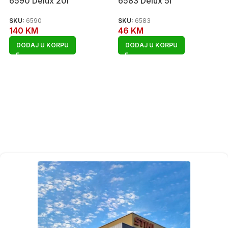
6590 Delux 20l
6583 Delux 5l
SKU:
6590
SKU:
6583
140
KM
46
KM
DODAJ U KORPU
DODAJ U KORPU