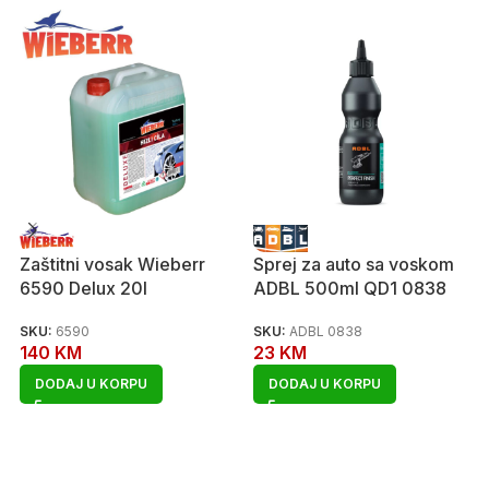
Zaštitni vosak Wieberr
Sprej za auto sa voskom
6590 Delux 20l
ADBL 500ml QD1 0838
SKU:
6590
SKU:
ADBL 0838
140
KM
23
KM
DODAJ U KORPU
DODAJ U KORPU