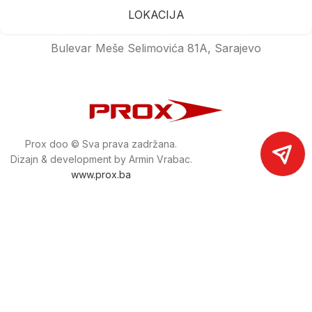
LOKACIJA
Bulevar Meše Selimovića 81A, Sarajevo
Prox doo © Sva prava zadržana.
Dizajn & development by Armin Vrabac.
www.prox.ba
Pratite nas na društvenim mrežama
proxdoo
Najveća trgovina mašina i alata u