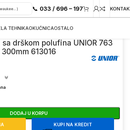
📞
033 / 696 – 197
KONTAK
ELA TEHNIKA
OKUĆNICA
OSTALO
a sa drškom polufina UNIOR 763
300mm 613016
ana
DODAJ U KORPU
NA
KUPI NA KREDIT