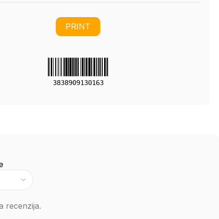
PRINT
3838909130163
e
 recenzija.