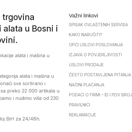
 trgovina
Važni linkovi
SPISAK OVLAŠTENIH SERVISA
 alata u Bosni i
KAKO NARUČITI?
vini.
OPĆI USLOVI POSLOVANJA
IZJAVA O POVJERLJIVOSTI
okacije alata i mašina u
USLOVI PRODAJE
ČESTO POSTAVLJENA PITANJA
tegorija alata i mašina u
onaći sve sortirano i
NAČINI PLAĆANJA
sa preko 22 000 artikala u
PODACI O FIRMI – ID I PDV BRO
pamo i nudimo više od 230
PRAVILNICI
REKLAMACIJE
loj BiH za 24/48h.