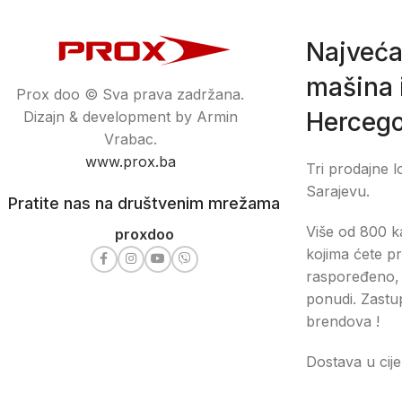
Najveća
mašina i
Prox doo © Sva prava zadržana.
Hercego
Dizajn & development by Armin
Vrabac.
www.prox.ba
Tri prodajne l
Sarajevu.
Pratite nas na društvenim mrežama
Više od 800 ka
proxdoo
kojima ćete pr
raspoređeno, 
ponudi. Zastu
brendova !
Dostava u cije