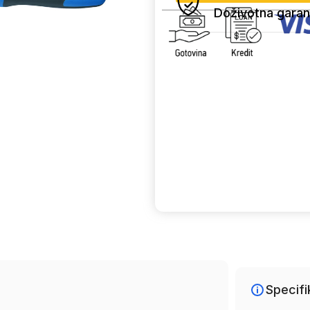
Doživotna garan
Uporedi
Specifi