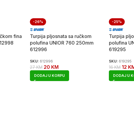
-26%
-25%
učkom fina
Turpija pljosnata sa ručkom
Turpija pl
12998
polufina UNIOR 760 250mm
polufina 
612996
619295
SKU:
612996
SKU:
619295
20
KM
12
K
27
KM
16
KM
DODAJ U KORPU
DODAJ U 