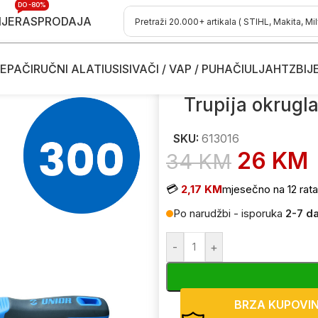
DO -80%
IJE
RASPRODAJA
EPAČI
RUČNI ALATI
USISIVAČI / VAP / PUHAČI
ULJA
HTZ
BIJ
 polufina UNIOR 763 300mm 613016
Trupija okrugl
SKU:
613016
26
KM
34
KM
💳
2,17 KM
mjesečno na 12 rata
Po narudžbi - isporuka
2-7 d
-
+
BRZA KUPOVI