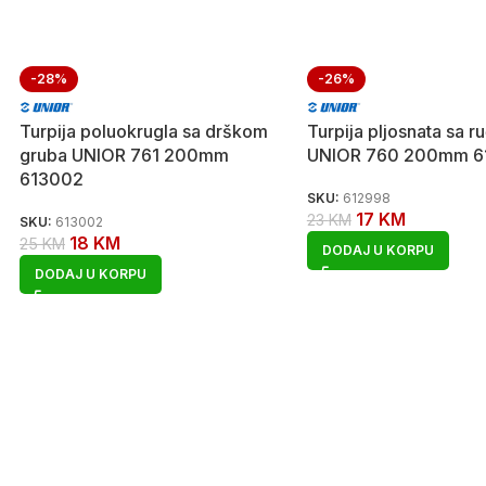
-28%
-26%
Turpija poluokrugla sa drškom
Turpija pljosnata sa r
gruba UNIOR 761 200mm
UNIOR 760 200mm 6
613002
SKU:
612998
17
KM
23
KM
SKU:
613002
18
KM
25
KM
DODAJ U KORPU
DODAJ U KORPU