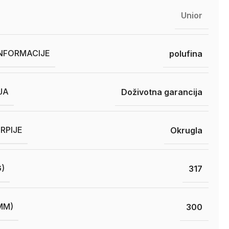
Unior
INFORMACIJE
polufina
JA
Doživotna garancija
RPIJE
Okrugla
G)
317
MM)
300