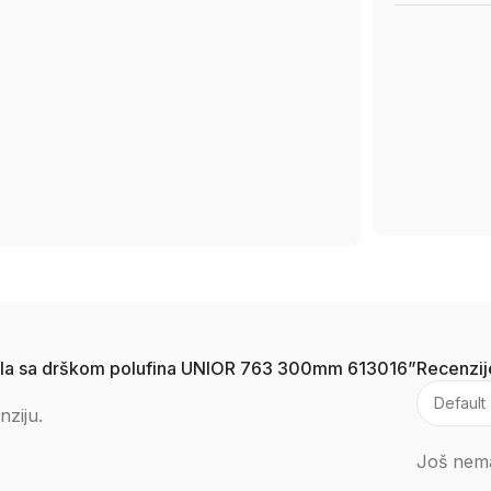
krugla sa drškom polufina UNIOR 763 300mm 613016”
Recenzij
nziju.
Još nema