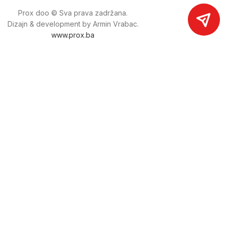
Prox doo © Sva prava zadržana.
Dizajn & development by Armin Vrabac.
www.prox.ba
Pratite nas na društvenim mrežama
proxdoo
Najveća trgovina mašina i alata u
Bosni i Hercegovini.
Tri prodajne lokacije alata i mašina u Sarajevu.
Više od 800 kategorija alata i mašina u kojima ćete pronaći
sve sortirano i raspoređeno, sa preko 22 000 artikala u
ponudi. Zastupamo i nudimo više od 230 brendova !