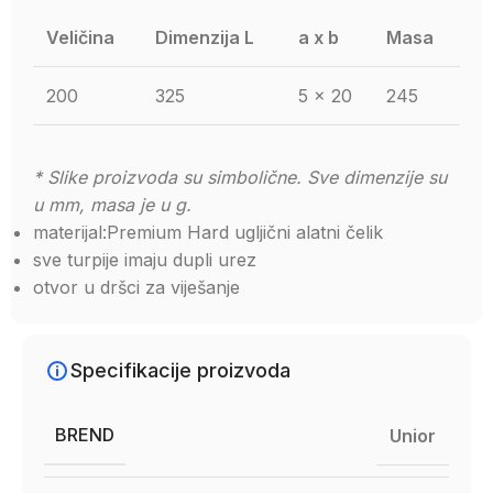
Veličina
Dimenzija L
a x b
Masa
200
325
5 x 20
245
* Slike proizvoda su simbolične. Sve dimenzije su
u mm, masa je u g.
materijal:Premium Hard ugljični alatni čelik
sve turpije imaju dupli urez
otvor u dršci za viješanje
Specifikacije proizvoda
BREND
Unior