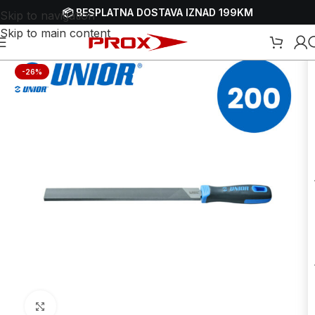
📦 BESPLATNA DOSTAVA IZNAD 199KM
Skip to navigation
Skip to main content
Početna
/
Webshop
/
Ručni alati
/
Turpije
-26%
Uvećaj sliku