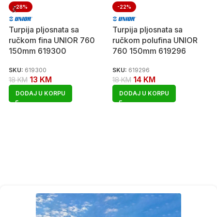
-28%
-22%
Turpija pljosnata sa
Turpija pljosnata sa
ručkom fina UNIOR 760
ručkom polufina UNIOR
150mm 619300
760 150mm 619296
SKU:
619300
SKU:
619296
13
KM
14
KM
18
KM
18
KM
DODAJ U KORPU
DODAJ U KORPU