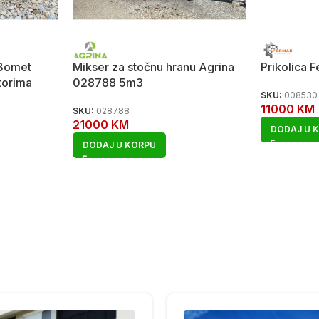
 Bomet
Mikser za stočnu hranu Agrina
Prikolica 
torima
028788 5m3
SKU:
008530
11000
KM
SKU:
028788
21000
KM
DODAJ U 
DODAJ U KORPU