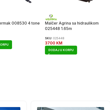
Fermak 008530 4 tone
Malčer Agrina sa hidraulikom
025448 1.65m
SKU:
025448
3700
KM
KORPU
DODAJ U KORPU