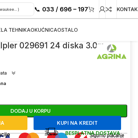
📞
033 / 696 – 197
KONTAK
ELA TEHNIKA
OKUĆNICA
OSTALO
Alpler 029691 24 diska 3.0m
rata
ana
DODAJ U KORPU
NA
KUPI NA KREDIT
BESPLATNA DOSTAVA
cije