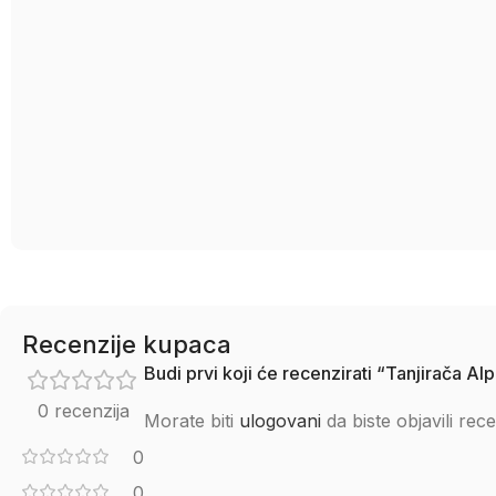
Recenzije kupaca
Budi prvi koji će recenzirati “Tanjirača A
0 recenzija
Morate biti
ulogovani
da biste objavili rece
0
0