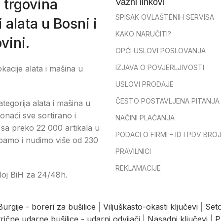
 trgovina
Važni linkovi
SPISAK OVLAŠTENIH SERVISA
 alata u Bosni i
KAKO NARUČITI?
vini.
OPĆI USLOVI POSLOVANJA
IZJAVA O POVJERLJIVOSTI
okacije alata i mašina u
USLOVI PRODAJE
ČESTO POSTAVLJENA PITANJA
tegorija alata i mašina u
onaći sve sortirano i
NAČINI PLAĆANJA
sa preko 22 000 artikala u
PODACI O FIRMI – ID I PDV BRO
pamo i nudimo više od 230
PRAVILNICI
REKLAMACIJE
loj BiH za 24/48h.
Burgije - boreri za bušilice
|
Viljuškasto-okasti ključevi
|
Seto
trične udarne bušilice - udarni odvijači
|
Nasadni ključevi
|
P