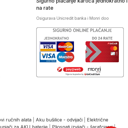
Sigurno plaćanje kartica jednokratno i
na rate
Osigurava Unicredit banka i Monri doo
J
vi ručnih alata
|
Aku bušilice - odvijači
|
Električne
unjači za AKU baterije
|
Pljosnati izvijači - šarafcigeri
|