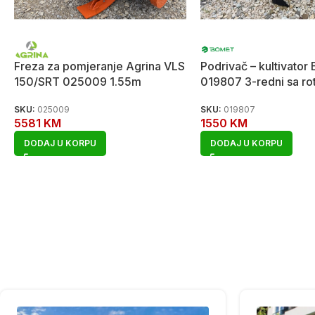
Freza za pomjeranje Agrina VLS
Podrivač – kultivator
150/SRT 025009 1.55m
019807 3-redni sa ro
SKU:
025009
SKU:
019807
5581
KM
1550
KM
DODAJ U KORPU
DODAJ U KORPU