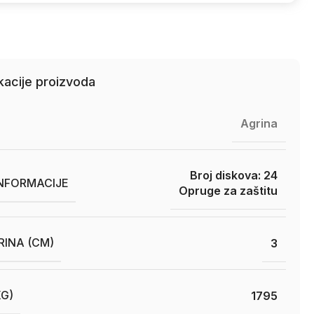
kacije proizvoda
Agrina
Broj diskova: 24
INFORMACIJE
Opruge za zaštitu
RINA (CM)
3
KG)
1795