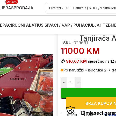
DO -80%
IJE
RASPRODAJA
EPAČI
RUČNI ALATI
USISIVAČI / VAP / PUHAČI
ULJA
HTZ
BIJ
ore
/
Tanjirača Alpler 029691 24 diska 3.0m
Tanjirača 
SKU:
029691
11000
KM
💳
916,67 KM
mjesečno na 12 
Po narudžbi - isporuka
2-7 d
-
+
BRZA KUPOVI
12 mjeseci garan