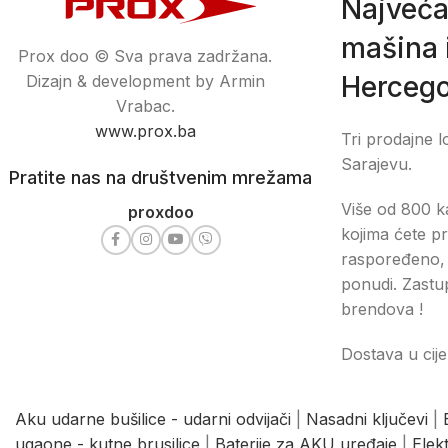
Najveća
mašina i
Prox doo © Sva prava zadržana.
Hercego
Dizajn & development by Armin
Vrabac.
www.prox.ba
Tri prodajne l
Sarajevu.
Pratite nas na društvenim mrežama
Više od 800 ka
proxdoo
kojima ćete pr
raspoređeno, 
ponudi. Zastu
brendova !
Dostava u cije
Aku udarne bušilice - udarni odvijači
|
Nasadni ključevi
|
ugaone - kutne brusilice
|
Baterije za AKU uređaje
|
Elek