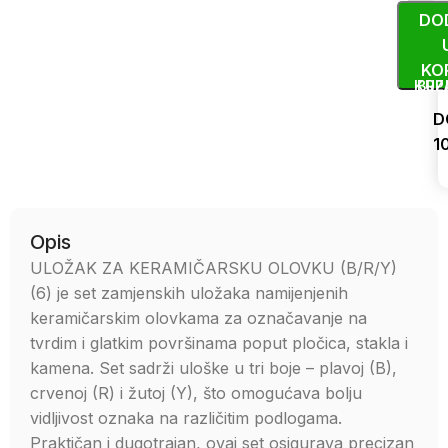
DO
KO
KUP
BRZ
D
1
Uporedi
Opis
ULOŽAK ZA KERAMIČARSKU OLOVKU (B/R/Y)
(6) je set zamjenskih uložaka namijenjenih
keramičarskim olovkama za označavanje na
tvrdim i glatkim površinama poput pločica, stakla i
kamena. Set sadrži uloške u tri boje – plavoj (B),
crvenoj (R) i žutoj (Y), što omogućava bolju
vidljivost oznaka na različitim podlogama.
Praktičan i dugotrajan, ovaj set osigurava precizan