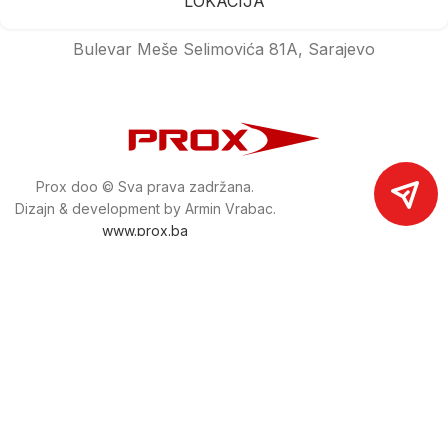
LOKACIJA
Bulevar Meše Selimovića 81A, Sarajevo
Prox doo © Sva prava zadržana.
Dizajn & development by Armin Vrabac.
www.prox.ba
Pratite nas na društvenim mrežama
proxdoo
Najveća trgovina mašina i alata u
Bosni i Hercegovini.