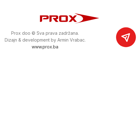
Prox doo © Sva prava zadržana.
Dizajn & development by Armin Vrabac.
www.prox.ba
Pratite nas na društvenim mrežama
proxdoo
Najveća trgovina mašina i alata u
Bosni i Hercegovini.
Tri prodajne lokacije alata i mašina u Sarajevu.