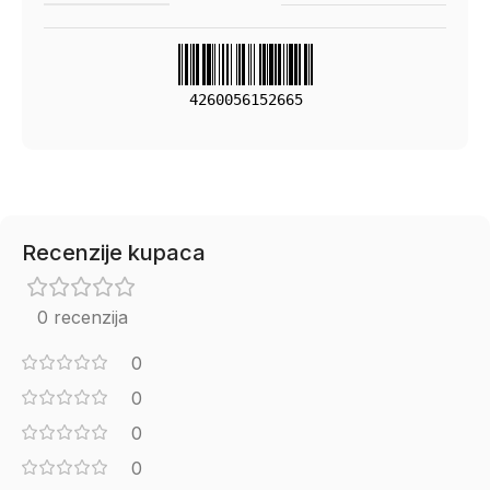
4260056152665
Recenzije kupaca
0 recenzija
0
0
0
0