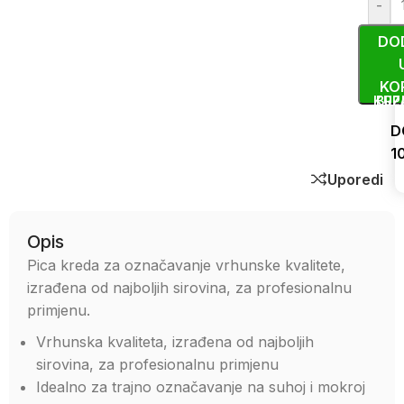
-
DO
KO
KUP
BRZ
D
1
Uporedi
Opis
Pica kreda za označavanje vrhunske kvalitete,
izrađena od najboljih sirovina, za profesionalnu
primjenu.
Vrhunska kvaliteta, izrađena od najboljih
sirovina, za profesionalnu primjenu
Idealno za trajno označavanje na suhoj i mokroj