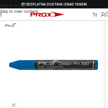
📦 BESPLATNA DOSTAVA IZNAD 199KM
Skip to navigation
Skip to main content
ebshop
/
Ručni alati
/
Građevinski markeri, olovke i patroni-punjenje
Uvećaj sliku