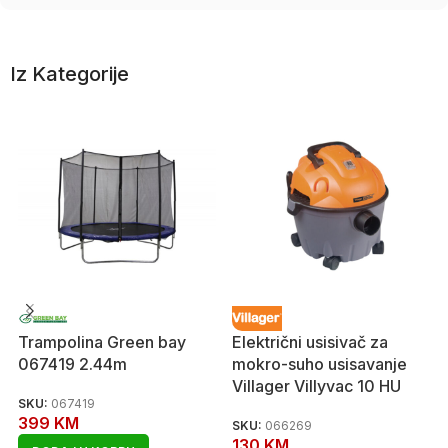
Iz Kategorije
Trampolina Green bay
Električni usisivač za
067419 2.44m
mokro-suho usisavanje
Villager Villyvac 10 HU
SKU:
067419
399
KM
SKU:
066269
130
KM