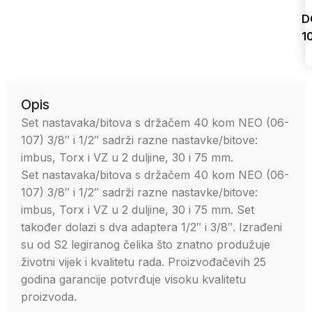
D
1
Uporedi
Opis
Set nastavaka/bitova s držačem 40 kom NEO (06-
107) 3/8″ i 1/2″ sadrži razne nastavke/bitove:
imbus, Torx i VZ u 2 duljine, 30 i 75 mm.
Set nastavaka/bitova s držačem 40 kom NEO (06-
107) 3/8″ i 1/2″ sadrži razne nastavke/bitove:
imbus, Torx i VZ u 2 duljine, 30 i 75 mm. Set
također dolazi s dva adaptera 1/2″ i 3/8″. Izrađeni
su od S2 legiranog čelika što znatno produžuje
životni vijek i kvalitetu rada. Proizvođačevih 25
godina garancije potvrđuje visoku kvalitetu
proizvoda.