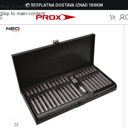
📦 BESPLATNA DOSTAVA IZNAD 199KM
Skip to navigation
Skip to main content
p
/
Ručni alati
/
Ključevi
/
Nasadni ključevi
/
Nasadni ključevi – prihvat 1/2″
Uvećaj sliku