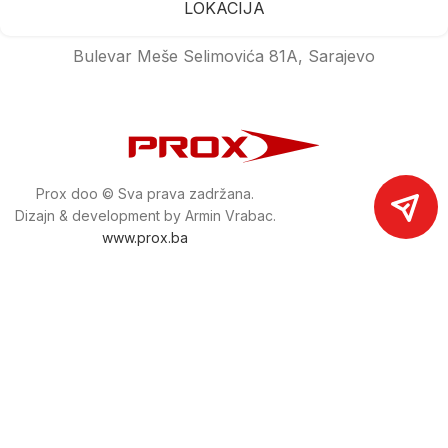
LOKACIJA
Bulevar Meše Selimovića 81A, Sarajevo
Prox doo © Sva prava zadržana.
Dizajn & development by Armin Vrabac.
www.prox.ba
Pratite nas na društvenim mrežama
proxdoo
Najveća trgovina mašina i alata u