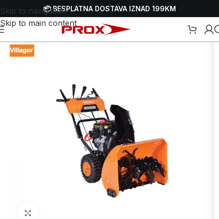
📦 BESPLATNA DOSTAVA IZNAD 199KM
Skip to navigation
Skip to main content
a - freze za snijeg
/
Benzinski čistači-bacači snijega - freze za snijeg
Uvećaj sliku