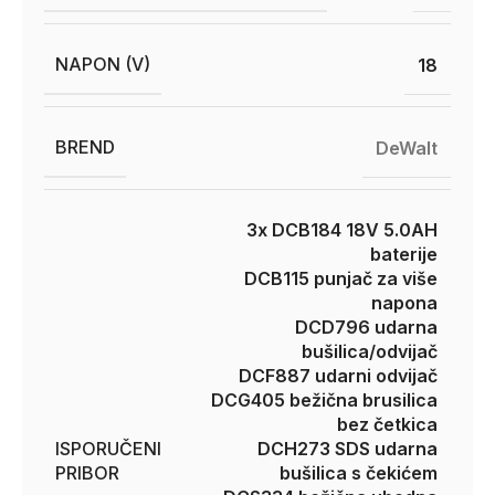
NAPON (V)
18
BREND
DeWalt
3x DCB184 18V 5.0AH
baterije
DCB115 punjač za više
napona
DCD796 udarna
bušilica/odvijač
DCF887 udarni odvijač
DCG405 bežična brusilica
bez četkica
ISPORUČENI
DCH273 SDS udarna
PRIBOR
bušilica s čekićem