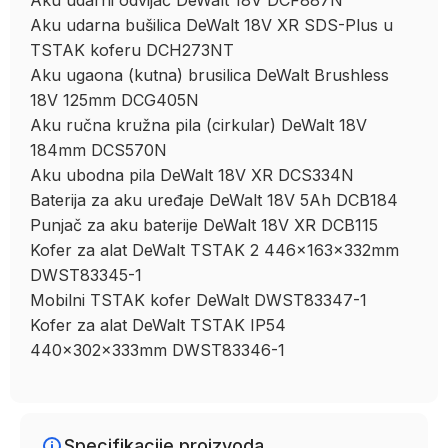
Aku udarni odvijač DeWalt 18V DCF887N
Aku udarna bušilica DeWalt 18V XR SDS-Plus u
TSTAK koferu DCH273NT
Aku ugaona (kutna) brusilica DeWalt Brushless
18V 125mm DCG405N
Aku ručna kružna pila (cirkular) DeWalt 18V
184mm DCS570N
Aku ubodna pila DeWalt 18V XR DCS334N
Baterija za aku uređaje DeWalt 18V 5Ah DCB184
Punjač za aku baterije DeWalt 18V XR DCB115
Kofer za alat DeWalt TSTAK 2 446x163x332mm
DWST83345-1
Mobilni TSTAK kofer DeWalt DWST83347-1
Kofer za alat DeWalt TSTAK IP54
440x302x333mm DWST83346-1
Specifikacije proizvoda