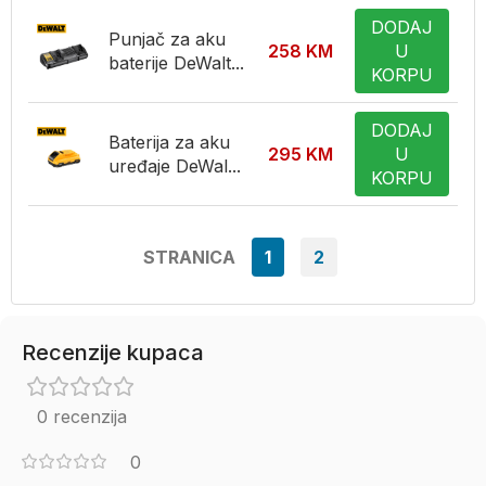
DODAJ
Punjač za aku
258
KM
U
baterije DeWalt...
KORPU
DODAJ
Baterija za aku
295
KM
U
uređaje DeWal...
KORPU
STRANICA
1
2
Recenzije kupaca
0 recenzija
0