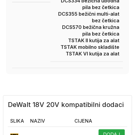
DCS334 bežična ubodna
pila bez četkica
DCS355 bežični multi-alat
bez četkica
DCS570 bežična kružna
pila bez četkica
TSTAK II kutija za alat
TSTAK mobilno skladište
TSTAK VI kutija za alat
DeWalt 18V 20V kompatibilni dodaci
SLIKA
NAZIV
CIJENA
DODAJ