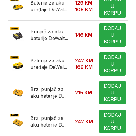
Baterija za aku
129
KM
U
uređaje DeWal...
109
KM
KORPU
DODAJ
Punjač za aku
146
KM
U
baterije DeWalt...
KORPU
DODAJ
Baterija za aku
242
KM
U
uređaje DeWal...
169
KM
KORPU
DODAJ
Brzi punjač za
215
KM
U
aku baterije D...
KORPU
DODAJ
Brzi punjač za
242
KM
U
aku baterije D...
KORPU