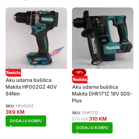
-18%
Aku udarna bušilica
Makita HP002GZ 40V
Aku udarna bušilica
64Nm
Makita DHR171Z 18V SDS-
Plus
SKU:
HP002GZ
389
KM
SKU:
DHR171Z
310
KM
379
KM
DODAJ U KORPU
DODAJ U KORPU