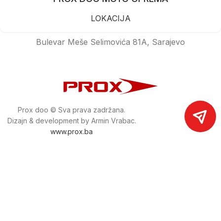
LOKACIJA
Bulevar Meše Selimovića 81A, Sarajevo
Prox doo © Sva prava zadržana.
Dizajn & development by Armin Vrabac.
www.prox.ba
Pratite nas na društvenim mrežama
proxdoo
Najveća trgovina mašina i alata u