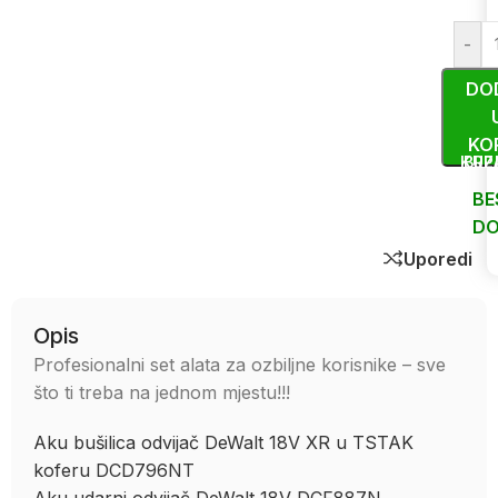
-
DO
KO
KUP
BRZ
BE
DO
Uporedi
Opis
Profesionalni set alata za ozbiljne korisnike – sve
što ti treba na jednom mjestu!!!
Aku bušilica odvijač DeWalt 18V XR u TSTAK
koferu DCD796NT