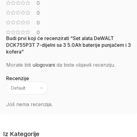
0
0
0
0
Budi prvi koji će recenzirati “Set alata DeWALT
DCK755P3T 7-dijelni sa 3 5.0Ah baterije punjačem i 3
kofera”
Morate biti
ulogovani
da biste objavili recenziju.
Recenzije
Još nema recenzija.
Iz Kategorije