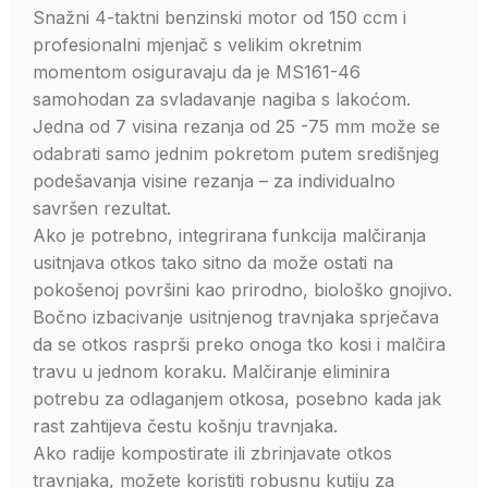
Snažni 4-taktni benzinski motor od 150 ccm i
profesionalni mjenjač s velikim okretnim
momentom osiguravaju da je MS161-46
samohodan za svladavanje nagiba s lakoćom.
Jedna od 7 visina rezanja od 25 -75 mm može se
odabrati samo jednim pokretom putem središnjeg
podešavanja visine rezanja – za individualno
savršen rezultat.
Ako je potrebno, integrirana funkcija malčiranja
usitnjava otkos tako sitno da može ostati na
pokošenoj površini kao prirodno, biološko gnojivo.
Bočno izbacivanje usitnjenog travnjaka sprječava
da se otkos rasprši preko onoga tko kosi i malčira
travu u jednom koraku. Malčiranje eliminira
potrebu za odlaganjem otkosa, posebno kada jak
rast zahtijeva čestu košnju travnjaka.
Ako radije kompostirate ili zbrinjavate otkos
travnjaka, možete koristiti robusnu kutiju za