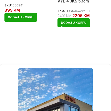
VYE 4.3KS 53cm
SKU:
050941
899
KM
SKU:
HRN536C2VYEH
2205
KM
2401
KM
DODAJ U KORPU
DODAJ U KORPU