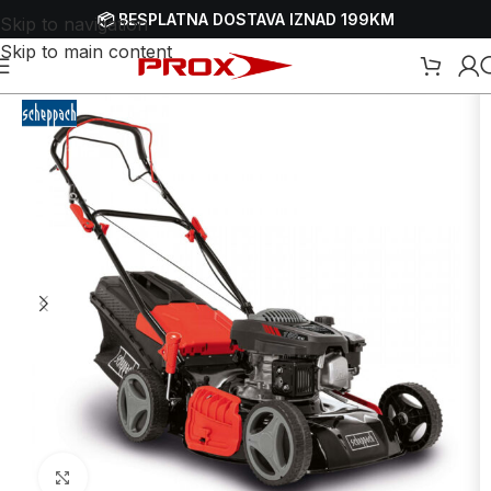
📦 BESPLATNA DOSTAVA IZNAD 199KM
Skip to navigation
Skip to main content
ice-kosačice
/
Samohodne benzinske parkovske kosilice-kosačice
Uvećaj sliku