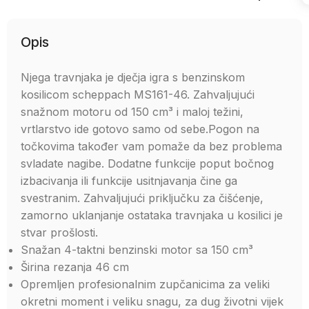
Opis
Njega travnjaka je dječja igra s benzinskom
kosilicom scheppach MS161-46. Zahvaljujući
snažnom motoru od 150 cm³ i maloj težini,
vrtlarstvo ide gotovo samo od sebe.Pogon na
točkovima također vam pomaže da bez problema
svladate nagibe. Dodatne funkcije poput bočnog
izbacivanja ili funkcije usitnjavanja čine ga
svestranim. Zahvaljujući priključku za čišćenje,
zamorno uklanjanje ostataka travnjaka u kosilici je
stvar prošlosti.
Snažan 4-taktni benzinski motor sa 150 cm³
Širina rezanja 46 cm
Opremljen profesionalnim zupčanicima za veliki
okretni moment i veliku snagu, za dug životni vijek