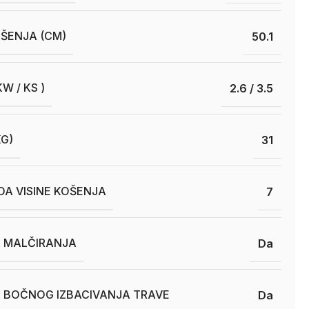
OŠENJA (CM)
50.1
W / KS )
2.6 / 3.5
KG)
31
OA VISINE KOŠENJA
7
A MALČIRANJA
Da
A BOČNOG IZBACIVANJA TRAVE
Da