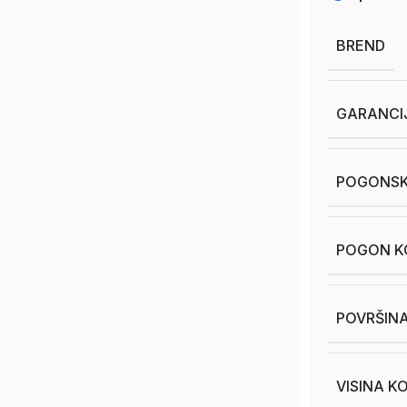
BREND
GARANCI
POGONSK
POGON KO
POVRŠINA
VISINA K