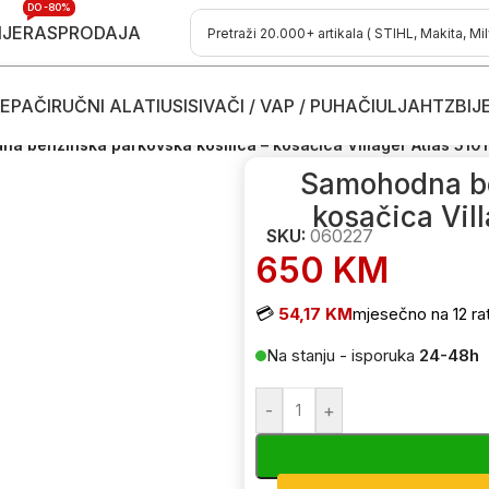
DO -80%
IJE
RASPRODAJA
EPAČI
RUČNI ALATI
USISIVAČI / VAP / PUHAČI
ULJA
HTZ
BIJ
osačice
/
Benzinske kosilice - kosačice
/
Benzinske parkovske kosilic
a benzinska parkovska kosilica – kosačica Villager Atlas 510
Samohodna be
kosačica Vil
SKU:
060227
650
KM
💳
54,17 KM
mjesečno na 12 ra
Na stanju - isporuka
24-48h
-
+