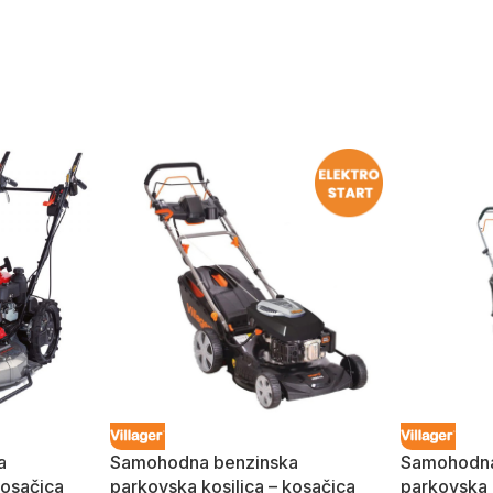
a
Samohodna benzinska
Samohodna
kosačica
parkovska kosilica – kosačica
parkovska 