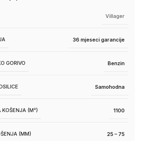
Villager
JA
36 mjeseci garancije
O GORIVO
Benzin
SILICE
Samohodna
 KOŠENJA (M²)
1100
OŠENJA (MM)
25 – 75