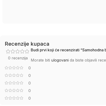
Recenzije kupaca
Budi prvi koji će recenzirati “Samohodna 
0 recenzija
Morate biti
ulogovani
da biste objavili rece
0
0
0
0
0