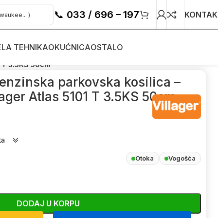
📞
033 / 696 – 197
KONTAK
ELA TEHNIKA
OKUĆNICA
OSTALO
e-kosačice
/
1 T 3.5KS 50cm
nzinska parkovska kosilica –
lager Atlas 5101 T 3.5KS 50cm
ta
Otoka
Vogošća
DODAJ U KORPU