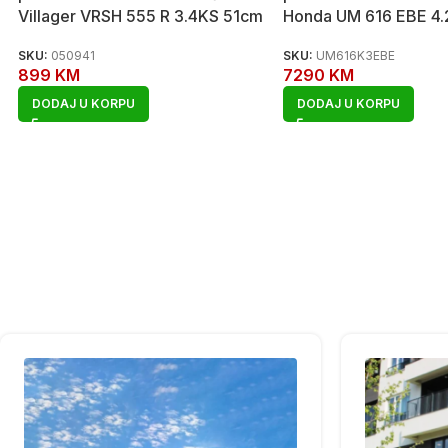
Villager VRSH 555 R 3.4KS 51cm
Honda UM 616 EBE 4
SKU:
050941
SKU:
UM616K3EBE
899
KM
7290
KM
DODAJ U KORPU
DODAJ U KORPU