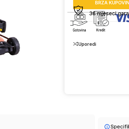
BRZA KUPOVI
36 mjeseci gara
Uporedi
Specifi