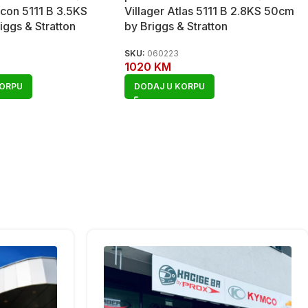
lcon 5111 B 3.5KS
Villager Atlas 5111 B 2.8KS 50cm
iggs & Stratton
by Briggs & Stratton
SKU:
060223
1020
KM
KORPU
DODAJ U KORPU