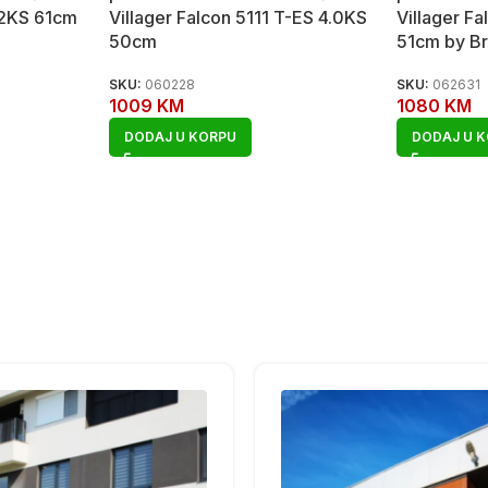
.2KS 61cm
Villager Falcon 5111 T-ES 4.0KS
Villager Fa
50cm
51cm by Br
SKU:
060228
SKU:
062631
1009
KM
1080
KM
DODAJ U KORPU
DODAJ U 