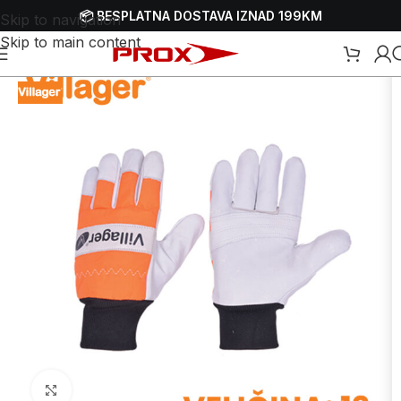
📦 BESPLATNA DOSTAVA IZNAD 199KM
Skip to navigation
Skip to main content
Početna
/
Webshop
/
Zaštitna oprema - HTZ
/
Zaštitne rukavice
Uvećaj sliku