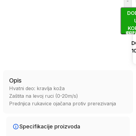
-
DO
KO
KUP
BRZ
D
1
Uporedi
Opis
Hvatni deo: kravlja koža
Zaštita na levoj ruci (0-20m/s)
Prednjica rukavice ojačana protiv prerezivanja
Specifikacije proizvoda