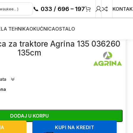
📞
033 / 696 – 197
KONTAK
ELA TEHNIKA
OKUĆNICA
OSTALO
ca za traktore Agrina 135 036260
135cm
ata
ana
DODAJ U KORPU
NA
KUPI NA KREDIT