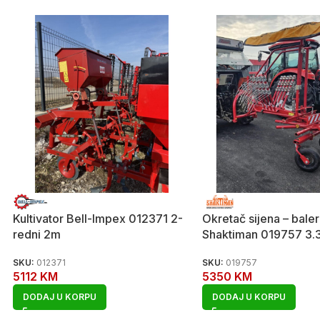
Kultivator Bell-Impex 012371 2-
Okretač sijena – baler
redni 2m
Shaktiman 019757 3.
SKU:
012371
SKU:
019757
5112
KM
5350
KM
DODAJ U KORPU
DODAJ U KORPU