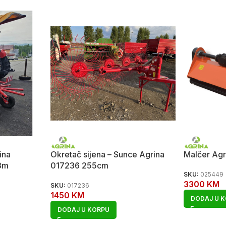
ina
Okretač sijena – Sunce Agrina
Malčer Ag
3m
017236 255cm
SKU:
025449
3300
KM
SKU:
017236
1450
KM
DODAJ U 
DODAJ U KORPU