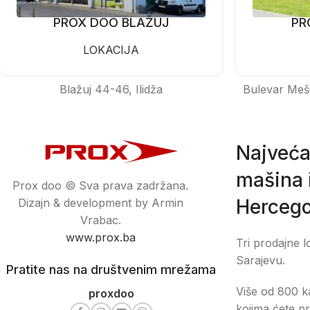
PROX DOO BLAŽUJ
PR
LOKACIJA
Blažuj 44-46, Ilidža
Bulevar Meš
Najveća
mašina i
Prox doo © Sva prava zadržana.
Hercego
Dizajn & development by Armin
Vrabac.
www.prox.ba
Tri prodajne l
Sarajevu.
Pratite nas na društvenim mrežama
Više od 800 ka
proxdoo
kojima ćete pr