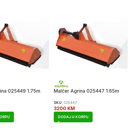
rina 025449 1.75m
Malčer Agrina 025447 1.65m
SKU:
025447
3200
KM
KORPU
DODAJ U KORPU