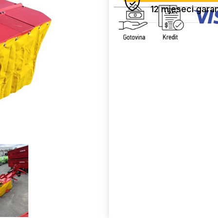
12 mjeseci garan
Uporedi