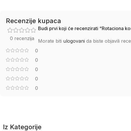
Recenzije kupaca
Budi prvi koji će recenzirati “Rotaciona 
0 recenzija
Morate biti
ulogovani
da biste objavili rece
0
0
0
0
0
Iz Kategorije