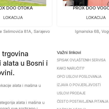
OX DOO OTOKA
PROX DOO VOG
LOKACIJA
LOKACIJA
e Selimovića 81A, Sarajevo
Igmanska 6B, Vog
 trgovina
Važni linkovi
SPISAK OVLAŠTENIH SERVISA
 alata u Bosni i
KAKO NARUČITI?
vini.
OPĆI USLOVI POSLOVANJA
IZJAVA O POVJERLJIVOSTI
okacije alata i mašina u
USLOVI PRODAJE
ČESTO POSTAVLJENA PITANJA
tegorija alata i mašina u
onaći sve sortirano i