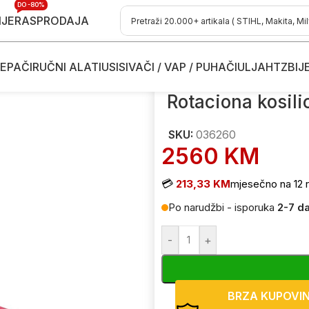
DO -80%
IJE
RASPRODAJA
EPAČI
RUČNI ALATI
USISIVAČI / VAP / PUHAČI
ULJA
HTZ
BIJ
ore
/
Rotaciona kosilica za traktore Agrina 135 036260 135cm
Rotaciona kosili
SKU:
036260
2560
KM
💳
213,33 KM
mjesečno na 12 r
Po narudžbi - isporuka
2-7 d
-
+
BRZA KUPOVI