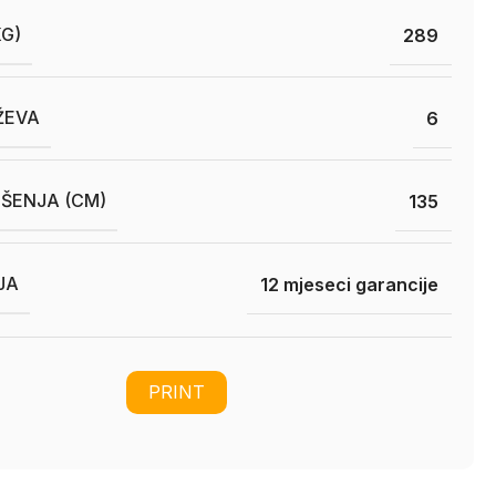
KG)
289
ŽEVA
6
OŠENJA (CM)
135
JA
12 mjeseci garancije
PRINT