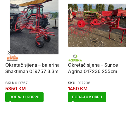
Okretač sijena – balerina
Okretač sijena – Sunce
Shaktiman 019757 3.3m
Agrina 017236 255cm
SKU:
019757
SKU:
017236
5350
KM
1450
KM
DODAJ U KORPU
DODAJ U KORPU