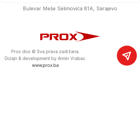
Bulevar Meše Selimovića 81A, Sarajevo
Prox doo © Sva prava zadržana.
Dizajn & development by Armin Vrabac.
www.prox.ba
Pratite nas na društvenim mrežama
proxdoo
Najveća trgovina mašina i alata u
Bosni i Hercegovini.