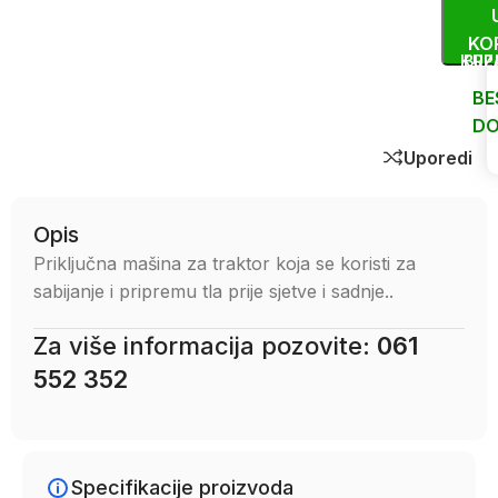
KO
KUP
BRZ
BE
DO
Uporedi
Opis
Priključna mašina za traktor koja se koristi za
sabijanje i pripremu tla prije sjetve i sadnje..
Za više informacija pozovite:
061
552 352
Specifikacije proizvoda