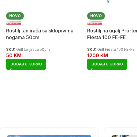
NOVO
NOVO
Roštilj tanjirača sa sklopivima
Roštilj na ugalj Pro-te
nogama 50cm
Fiesta 100 FE-FE
SKU:
Grill tanjiraca 50cm
SKU:
Grill Fiesta 100 FE-FE
50
KM
1200
KM
DODAJ U KORPU
DODAJ U KORPU