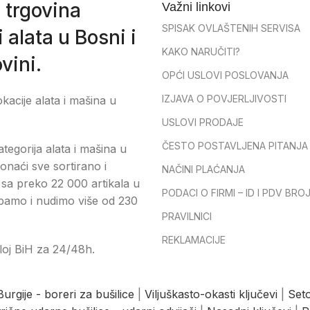
 trgovina
Važni linkovi
SPISAK OVLAŠTENIH SERVISA
 alata u Bosni i
KAKO NARUČITI?
vini.
OPĆI USLOVI POSLOVANJA
IZJAVA O POVJERLJIVOSTI
okacije alata i mašina u
USLOVI PRODAJE
ČESTO POSTAVLJENA PITANJA
tegorija alata i mašina u
onaći sve sortirano i
NAČINI PLAĆANJA
sa preko 22 000 artikala u
PODACI O FIRMI – ID I PDV BRO
pamo i nudimo više od 230
PRAVILNICI
REKLAMACIJE
loj BiH za 24/48h.
Burgije - boreri za bušilice
|
Viljuškasto-okasti ključevi
|
Seto