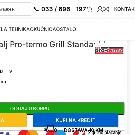
📞
033 / 696 – 197
KONTAK
ELA TEHNIKA
OKUĆNICA
OSTALO
rd L
alj Pro-termo Grill Standard L
ta
ana
DODAJ U KORPU
NA
KUPI NA KREDIT
DOSTAVA 10 KM