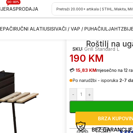
DO -80%
IJE
RASPRODAJA
EPAČI
RUČNI ALATI
USISIVAČI / VAP / PUHAČI
ULJA
HTZ
BIJ
aštenski namještaj i oprema
/
Roštilj na ugalj Pro-termo Grill Standa
Roštilj na ug
SKU:
Grill Standard L
190
KM
💳
15,83 KM
mjesečno na 12 ra
Po narudžbi - isporuka
2-7 d
-
+
BRZA KUPOVI
BEZ GARANCIJE