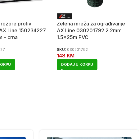
rozore protiv
Zelena mreža za ograđivanje
AX Line 150234227
AX Line 030201792 2.2mm
 – crna
1.5x25m PVC
227
SKU:
030201792
148
KM
KORPU
DODAJ U KORPU