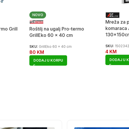
NOVO
Mreža za p
komaraca 
rmo Grill
Roštilj na ugalj Pro-termo
130x150cm
GrillEko 60 x 40 cm
SKU:
150234
SKU:
GrillEko 60 x 40 cm
4
KM
80
KM
DODAJ U 
DODAJ U KORPU