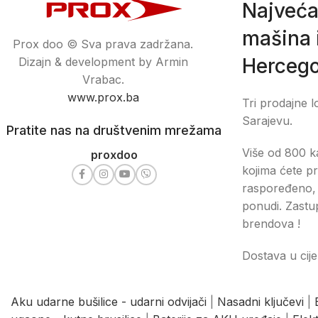
Najveća
mašina i
Prox doo © Sva prava zadržana.
Hercego
Dizajn & development by Armin
Vrabac.
www.prox.ba
Tri prodajne l
Sarajevu.
Pratite nas na društvenim mrežama
Više od 800 ka
proxdoo
kojima ćete pr
raspoređeno, 
ponudi. Zastu
brendova !
Dostava u cije
Aku udarne bušilice - udarni odvijači
|
Nasadni ključevi
|