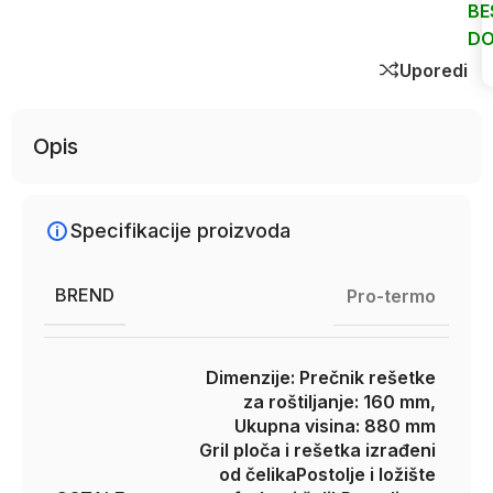
BE
DO
Uporedi
Opis
Specifikacije proizvoda
BREND
Pro-termo
Dimenzije: Prečnik rešetke
za roštiljanje: 160 mm,
Ukupna visina: 880 mm
Gril ploča i rešetka izrađeni
od čelika
Postolje i ložište