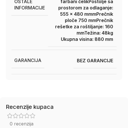
OSTALE
farbani čelik
Postolje sa
INFORMACIJE
prostorom za odlaganje:
555 x 480 mmm
Prečnik
ploče 750 mm
Prečnik
rešetke za roštiljanje: 160
mm
Težina: 48kg
Ukupna visina: 880 mm
GARANCIJA
BEZ GARANCIJE
Recenzije kupaca
0 recenzija