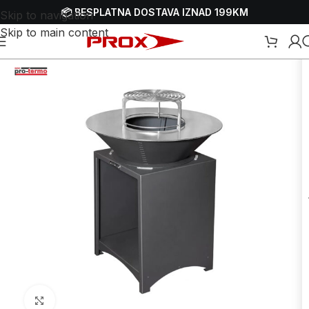
📦 BESPLATNA DOSTAVA IZNAD 199KM
Skip to navigation
Skip to main content
a
/
Baštenski namještaj i oprema
/
Ostali baštenski namještaj i oprema
Uvećaj sliku