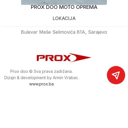
PROX DOO MOTO OPREMA
LOKACIJA
Bulevar Meše Selimovića 81A, Sarajevo
Prox doo © Sva prava zadržana.
Dizajn & development by Armin Vrabac.
www.prox.ba
Pratite nas na društvenim mrežama
proxdoo