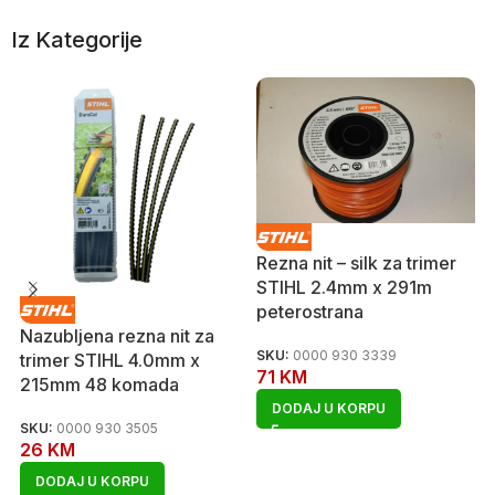
Iz Kategorije
Rezna nit – silk za trimer
STIHL 2.4mm x 291m
peterostrana
Nazubljena rezna nit za
SKU:
0000 930 3339
trimer STIHL 4.0mm x
71
KM
215mm 48 komada
DODAJ U KORPU
SKU:
0000 930 3505
26
KM
DODAJ U KORPU