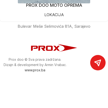
PROX DOO MOTO OPREMA
LOKACIJA
Bulevar Meše Selimovića 81A, Sarajevo
Prox doo © Sva prava zadržana.
Dizajn & development by Armin Vrabac.
www.prox.ba
Pratite nas na društvenim mrežama
proxdoo