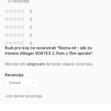
0 recenzija
0
0
0
0
0
Budi prvi koji će recenzirati “Rezna nit – silk za
trimere Villager VORTEX 2.7mm x 15m spiralni”
Morate biti
ulogovani
da biste objavili recenziju.
Recenzije
Još nema recenzija.