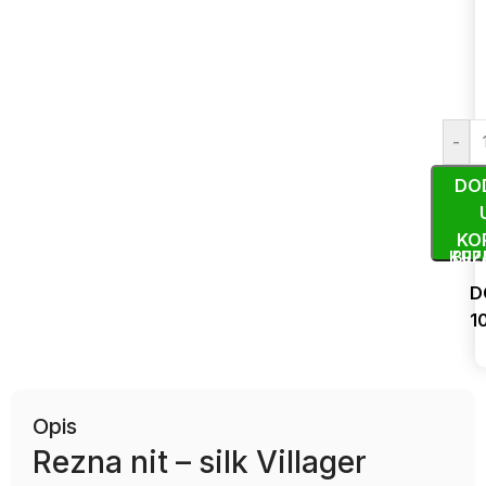
-
DO
KO
KUP
BRZ
D
1
Uporedi
Opis
Rezna nit – silk Villager