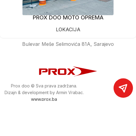
PROX DOO MOTO OPREMA
LOKACIJA
Bulevar Meše Selimovića 81A, Sarajevo
Prox doo © Sva prava zadržana.
Dizajn & development by Armin Vrabac.
www.prox.ba
Pratite nas na društvenim mrežama
proxdoo