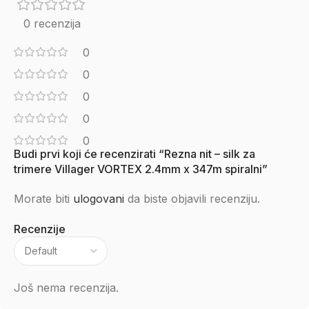
0 recenzija
0
0
0
0
0
Budi prvi koji će recenzirati “Rezna nit – silk za
trimere Villager VORTEX 2.4mm x 347m spiralni”
Morate biti
ulogovani
da biste objavili recenziju.
Recenzije
Još nema recenzija.