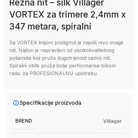
Rezna nit – silk Villager
VORTEX za trimere 2,4mm x
347 metara, spiralni
Sa VORTEX linijom postignut je najviši nivo snage
niti. Najlon je napravljen od visokokvalitetnog
poliamida koji pruža dugotrajnost samoj niti.
Spiralni oblik pruža bolje performanse tokom
rada. za PROFESIONALNU upotrebu
Specifikacije proizvoda
BREND
Villager