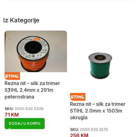
Iz Kategorije
Rezna nit – silk za trimer
STIHL 2.4mm x 291m
peterostrana
Rezna nit – silk za trimer
SKU:
0000 930 3339
STIHL 2.0mm x 1503m
71
KM
okrugla
DODAJ U KORPU
SKU:
0000 930 2575
256
KM