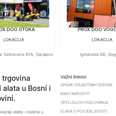
OX DOO OTOKA
PROX DOO VOG
LOKACIJA
LOKACIJA
e Selimovića 81A, Sarajevo
Igmanska 6B, Vog
 trgovina
Važni linkovi
SPISAK OVLAŠTENIH SERVISA
 alata u Bosni i
KAKO NARUČITI?
vini.
OPĆI USLOVI POSLOVANJA
IZJAVA O POVJERLJIVOSTI
okacije alata i mašina u