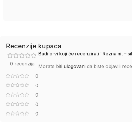
Recenzije kupaca
Budi prvi koji će recenzirati “Rezna nit – 
0 recenzija
Morate biti
ulogovani
da biste objavili rece
0
0
0
0
0