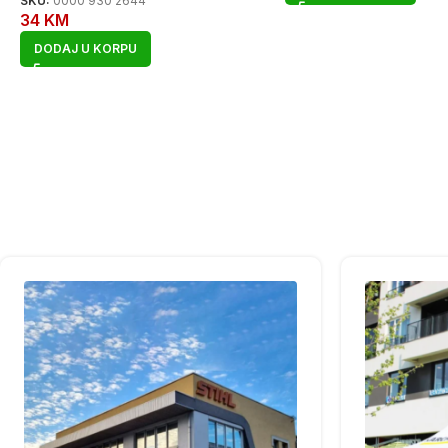
SKU:
0000 930 2644
34
KM
DODAJ U KORPU