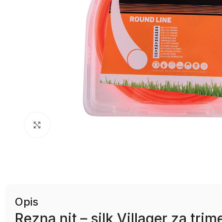
Uvećaj sliku
Opis
Rezna nit – silk Villager za tr