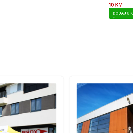
10
KM
DODAJ U 