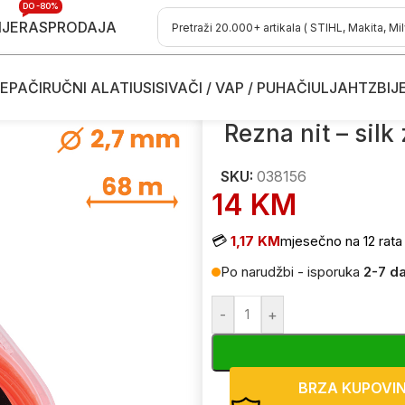
DO -80%
IJE
RASPRODAJA
EPAČI
RUČNI ALATI
USISIVAČI / VAP / PUHAČI
ULJA
HTZ
BIJ
e kose
/
Dodaci i potrošni materijal za trimere
/
Rezne niti - silk za trime
Rezna nit – silk
SKU:
038156
14
KM
💳
1,17 KM
mjesečno na 12 rata
Po narudžbi - isporuka
2-7 d
-
+
BRZA KUPOVI