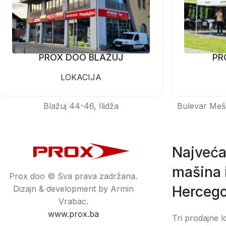
PROX DOO BLAŽUJ
PR
LOKACIJA
Blažuj 44-46, Ilidža
Bulevar Meš
Najveća
mašina i
Prox doo © Sva prava zadržana.
Hercego
Dizajn & development by Armin
Vrabac.
www.prox.ba
Tri prodajne l