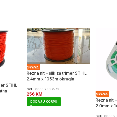
Rezna nit – silk za trimer STIHL
2.4mm x 1053m okrugla
imer STIHL
SKU:
0000 930 2573
atna
256
KM
Rezna nit –
DODAJ U KORPU
2.0mm x 14
SKU:
0000 93