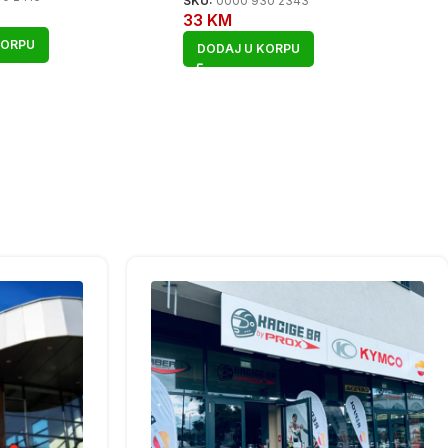
SKU:
0000 930 2343
33
KM
KORPU
DODAJ U KORPU