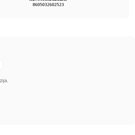
8605032602523
ija.