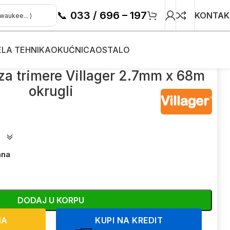
📞
033 / 696 – 197
KONTAK
ELA TEHNIKA
OKUĆNICA
OSTALO
re
/
Rezna nit – silk za trimere Villager 2.7mm x 68m okrugli
 za trimere Villager 2.7mm x 68m
okrugli
ana
DODAJ U KORPU
NA
KUPI NA KREDIT