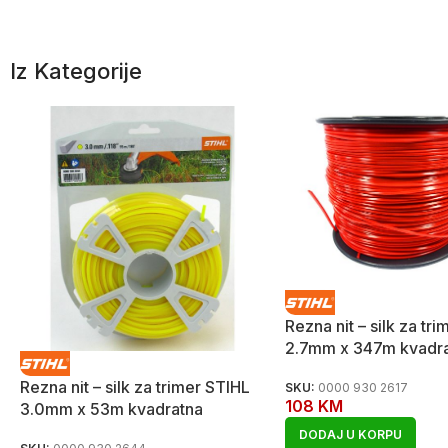
Iz Kategorije
Rezna nit – silk za tr
2.7mm x 347m kvadr
Rezna nit – silk za trimer STIHL
SKU:
0000 930 2617
108
KM
3.0mm x 53m kvadratna
DODAJ U KORPU