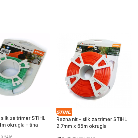
 silk za trimer STIHL
Rezna nit – silk za trimer STIHL
m okrugla – tiha
2.7mm x 65m okrugla
0 2416