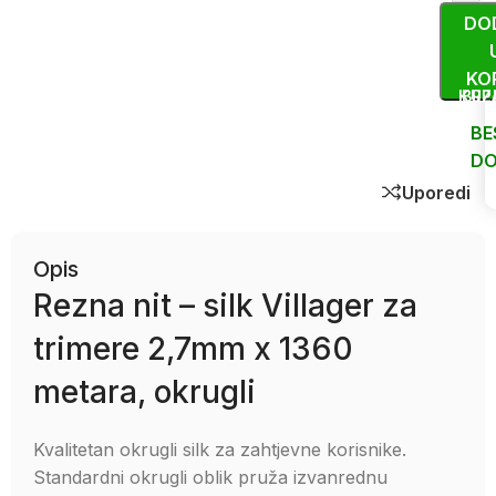
DO
KO
KUP
BRZ
BE
DO
Uporedi
Opis
Rezna nit – silk Villager za
trimere 2,7mm x 1360
metara, okrugli
Kvalitetan okrugli silk za zahtjevne korisnike.
Standardni okrugli oblik pruža izvanrednu