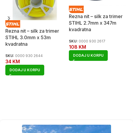
Rezna nit – silk za trimer
STIHL 2.7mm x 347m
kvadratna
Rezna nit – silk za trimer
STIHL 3.0mm x 53m
SKU:
0000 930 2617
kvadratna
108
KM
DODAJ U KORPU
SKU:
0000 930 2644
34
KM
DODAJ U KORPU