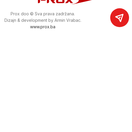
Prox doo © Sva prava zadržana.
Dizajn & development by Armin Vrabac.
www.prox.ba
Pratite nas na društvenim mrežama
proxdoo
Najveća trgovina mašina i alata u
Bosni i Hercegovini.
Tri prodajne lokacije alata i mašina u Sarajevu.
Više od 800 kategorija alata i mašina u kojima ćete pronaći
sve sortirano i raspoređeno, sa preko 22 000 artikala u