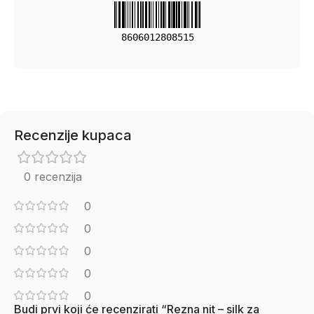
8606012808515
Recenzije kupaca
0 recenzija
0
0
0
0
0
Budi prvi koji će recenzirati “Rezna nit – silk za