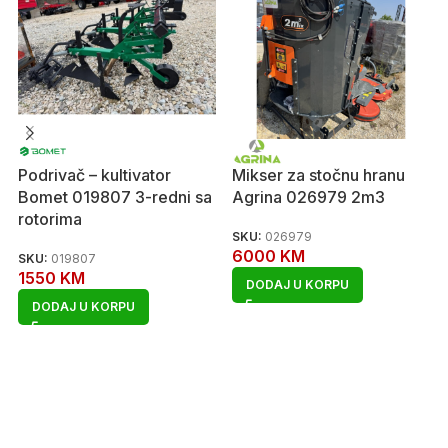
Podrivač – kultivator
Mikser za stočnu hranu
Bomet 019807 3-redni sa
Agrina 026979 2m3
rotorima
SKU:
026979
6000
KM
SKU:
019807
1550
KM
DODAJ U KORPU
DODAJ U KORPU