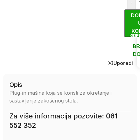
-
DO
KO
KUP
BRZ
BE
DO
Uporedi
Opis
Plug-in mašina koja se koristi za okretanje i
sastavljanje zakošenog stola.
Za više informacija pozovite:
061
552 352