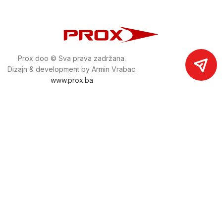
Prox doo © Sva prava zadržana.
Dizajn & development by Armin Vrabac.
www.prox.ba
Pratite nas na društvenim mrežama
proxdoo
Najveća trgovina mašina i alata u
Bosni i Hercegovini.
Tri prodajne lokacije alata i mašina u Sarajevu.